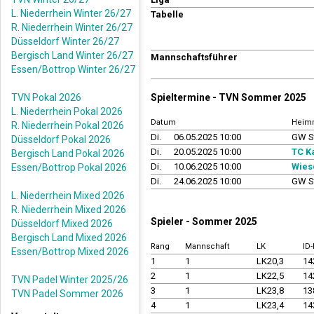
L. Niederrhein Winter 26/27
Tabelle
R. Niederrhein Winter 26/27
Düsseldorf Winter 26/27
Bergisch Land Winter 26/27
Mannschaftsführer
Essen/Bottrop Winter 26/27
TVN Pokal 2026
Spieltermine - TVN Sommer 2025
L. Niederrhein Pokal 2026
Datum
Heim
R. Niederrhein Pokal 2026
Di.
06.05.2025 10:00
GW S
Düsseldorf Pokal 2026
Di.
20.05.2025 10:00
TC K
Bergisch Land Pokal 2026
Di.
10.06.2025 10:00
Wies
Essen/Bottrop Pokal 2026
Di.
24.06.2025 10:00
GW S
L. Niederrhein Mixed 2026
R. Niederrhein Mixed 2026
Spieler - Sommer 2025
Düsseldorf Mixed 2026
Bergisch Land Mixed 2026
Rang
Mannschaft
LK
ID
Essen/Bottrop Mixed 2026
1
1
LK20,3
14
2
1
LK22,5
14
TVN Padel Winter 2025/26
3
1
LK23,8
13
TVN Padel Sommer 2026
4
1
LK23,4
14