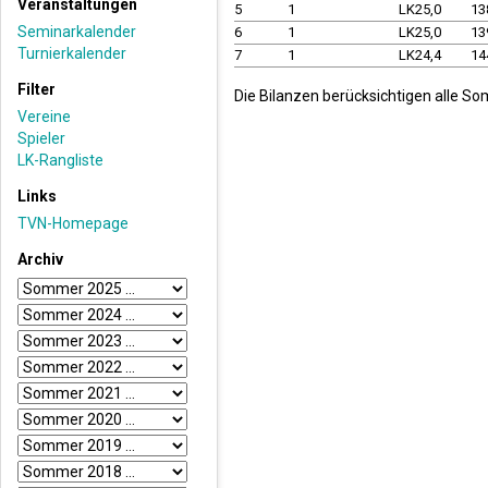
Veranstaltungen
5
1
LK25,0
13
Seminarkalender
6
1
LK25,0
13
Turnierkalender
7
1
LK24,4
14
Filter
Die Bilanzen berücksichtigen alle So
Vereine
Spieler
LK-Rangliste
Links
TVN-Homepage
Archiv