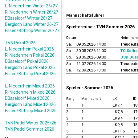
L. Niederrhein Winter 26/27
R. Niederrhein Winter 26/27
Mannschaftsführer
Düsseldorf Winter 26/27
Bergisch Land Winter 26/27
Spieltermine - TVN Sommer 2026
Essen/Bottrop Winter 26/27
Datum
Heimmann
TVN Pokal 2026
Sa.
09.05.2026 14:00
Treudeuts
L. Niederrhein Pokal 2026
Sa.
30.05.2026 11:00
TC Selbe
R. Niederrhein Pokal 2026
So.
28.06.2026 09:00
DSD Düss
Düsseldorf Pokal 2026
Sa.
11.07.2026 14:00
Treudeuts
Bergisch Land Pokal 2026
Sa.
12.09.2026 13:00
Treudeuts
Essen/Bottrop Pokal 2026
L. Niederrhein Mixed 2026
Spieler - Sommer 2026
R. Niederrhein Mixed 2026
Düsseldorf Mixed 2026
Rang
Mannschaft
LK
ID
Bergisch Land Mixed 2026
1
1
LK7,4
18
Essen/Bottrop Mixed 2026
2
1
LK7,8
17
3
1
LK9,4
17
TVN Padel Winter 2025/26
4
1
LK9,8
18
TVN Padel Sommer 2026
5
1
LK11,6
17
6
1
LK12,1
17