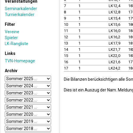
Veranstaltungen
7
1
LK12,4
18
Seminarkalender
8
1
LK12,8
17
Turnierkalender
9
1
LK15,4
17
Filter
10
1
LK15,6
18
11
1
LK16,0
18
Vereine
12
1
LK16,2
18
Spieler
13
1
LK17,9
18
LK-Rangliste
14
1
LK21,7
18
Links
15
1
LK22,0
18
TVN-Homepage
16
1
LK21,6
17
17
1
LK24,2
18
Archiv
Die Bilanzen berücksichtigen alle So
Dies ist ein Auszug der Nam. Meldun