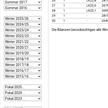
26
1
LK22,8
281
27
1
LK23,0
267
28
1
LK23,1
269
29
1
-
281
30
1
-
264
Die Bilanzen berücksichtigen alle Wi