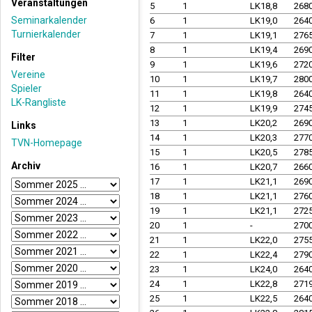
Veranstaltungen
5
1
LK18,8
268
Seminarkalender
6
1
LK19,0
264
Turnierkalender
7
1
LK19,1
276
8
1
LK19,4
269
Filter
9
1
LK19,6
272
Vereine
10
1
LK19,7
280
Spieler
11
1
LK19,8
264
LK-Rangliste
12
1
LK19,9
274
13
1
LK20,2
269
Links
14
1
LK20,3
277
TVN-Homepage
15
1
LK20,5
278
Archiv
16
1
LK20,7
266
17
1
LK21,1
269
18
1
LK21,1
276
19
1
LK21,1
272
20
1
-
270
21
1
LK22,0
275
22
1
LK22,4
279
23
1
LK24,0
264
24
1
LK22,8
271
25
1
LK22,5
264