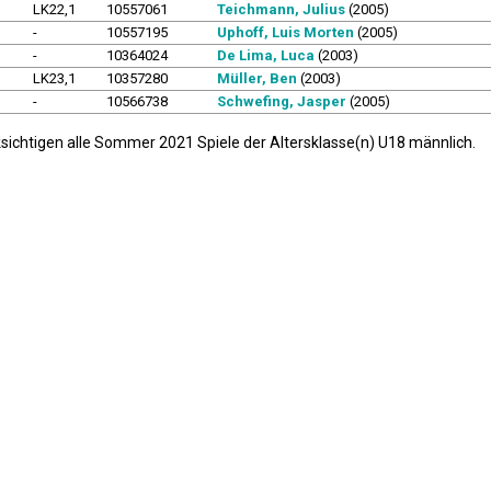
LK22,1
10557061
Teichmann, Julius
(2005)
-
10557195
Uphoff, Luis Morten
(2005)
-
10364024
De Lima, Luca
(2003)
LK23,1
10357280
Müller, Ben
(2003)
-
10566738
Schwefing, Jasper
(2005)
ksichtigen alle Sommer 2021 Spiele der Altersklasse(n) U18 männlich.