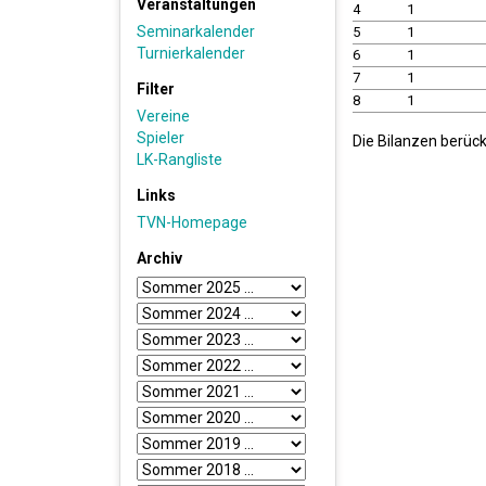
Veranstaltungen
4
1
Seminarkalender
5
1
Turnierkalender
6
1
7
1
Filter
8
1
Vereine
Spieler
Die Bilanzen berüc
LK-Rangliste
Links
TVN-Homepage
Archiv