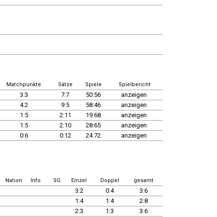
Matchpunkte
Sätze
Spiele
Spielbericht
3:3
7:7
50:56
anzeigen
4:2
9:5
58:46
anzeigen
1:5
2:11
19:68
anzeigen
1:5
2:10
28:65
anzeigen
0:6
0:12
24:72
anzeigen
Nation
Info
SG
Einzel
Doppel
gesamt
3:2
0:4
3:6
1:4
1:4
2:8
2:3
1:3
3:6