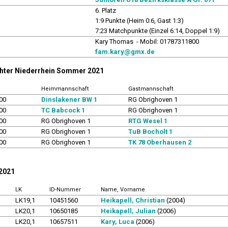
6. Platz
1:9 Punkte (Heim 0:6, Gast 1:3)
7:23 Matchpunkte (Einzel 6:14, Doppel 1:9)
r
Kary Thomas - Mobil: 01787311800
fam.kary@gmx.de
chter Niederrhein Sommer 2021
Heimmannschaft
Gastmannschaft
00
Dinslakener BW 1
RG Obrighoven 1
00
TC Babcock 1
RG Obrighoven 1
00
RG Obrighoven 1
RTG Wesel 1
00
RG Obrighoven 1
TuB Bocholt 1
00
RG Obrighoven 1
TK 78 Oberhausen 2
 2021
LK
ID-Nummer
Name, Vorname
LK19,1
10451560
Heikapell, Christian
(2004)
LK20,1
10650185
Heikapell, Julian
(2006)
LK20,1
10657511
Kary, Luca
(2006)