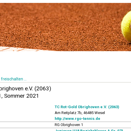
freischalten ...
righoven e.V. (2063)
 1, Sommer 2021
TC Rot-Gold Obrighoven e.V. (2063)
Am Reitplatz 7b, 46485 Wesel
http://www.rgo-tennis.de
RG Obrighoven 1
Junioren U18 Bezirksklasse A Gr. 071