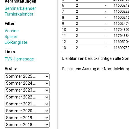
Veranstaltungen
6
2
-
1160521
Seminarkalender
7
2
-
1160522
Turnierkalender
8
2
-
1160521
Filter
9
2
-
1160247
10
2
-
1170439
Vereine
11
2
-
1170438
Spieler
12
2
-
1160520
LK-Rangliste
13
2
-
1160973
Links
Die Bilanzen berücksichtigen alle S
TVN-Homepage
Archiv
Dies ist ein Auszug der Nam. Meldun