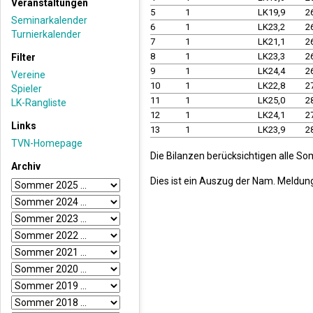
Veranstaltungen
5
1
LK19,9
2
Seminarkalender
6
1
LK23,2
2
Turnierkalender
7
1
LK21,1
2
8
1
LK23,3
2
Filter
9
1
LK24,4
2
Vereine
10
1
LK22,8
2
Spieler
11
1
LK25,0
2
LK-Rangliste
12
1
LK24,1
2
Links
13
1
LK23,9
2
TVN-Homepage
Die Bilanzen berücksichtigen alle S
Archiv
Dies ist ein Auszug der Nam. Meldun