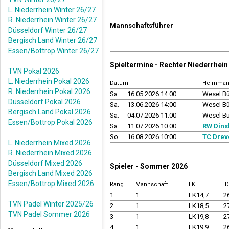
L. Niederrhein Winter 26/27
R. Niederrhein Winter 26/27
Mannschaftsführer
Düsseldorf Winter 26/27
Bergisch Land Winter 26/27
Essen/Bottrop Winter 26/27
Spieltermine - Rechter Niederrhe
TVN Pokal 2026
L. Niederrhein Pokal 2026
Datum
Heimman
R. Niederrhein Pokal 2026
Sa.
16.05.2026 14:00
Wesel Bü
Düsseldorf Pokal 2026
Sa.
13.06.2026 14:00
Wesel Bü
Bergisch Land Pokal 2026
Sa.
04.07.2026 11:00
Wesel Bü
Essen/Bottrop Pokal 2026
Sa.
11.07.2026 10:00
RW Dins
So.
16.08.2026 10:00
TC Drev
L. Niederrhein Mixed 2026
R. Niederrhein Mixed 2026
Düsseldorf Mixed 2026
Spieler - Sommer 2026
Bergisch Land Mixed 2026
Essen/Bottrop Mixed 2026
Rang
Mannschaft
LK
I
1
1
LK14,7
2
TVN Padel Winter 2025/26
2
1
LK18,5
2
TVN Padel Sommer 2026
3
1
LK19,8
2
4
1
LK19,9
2