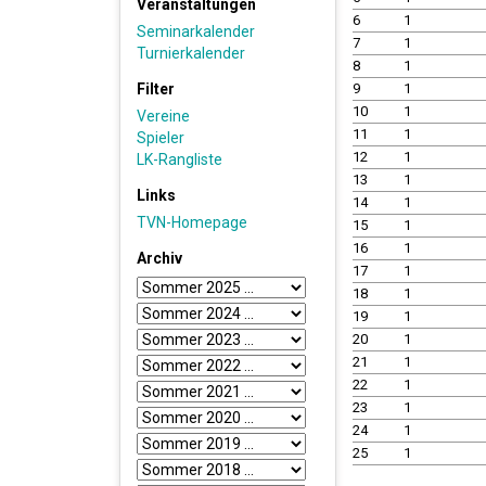
Veranstaltungen
6
1
Seminarkalender
7
1
Turnierkalender
8
1
Filter
9
1
10
1
Vereine
11
1
Spieler
12
1
LK-Rangliste
13
1
Links
14
1
TVN-Homepage
15
1
16
1
Archiv
17
1
18
1
19
1
20
1
21
1
22
1
23
1
24
1
25
1