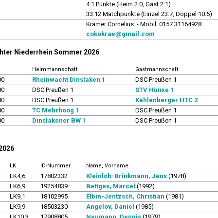
4:1 Punkte (Heim 2:0, Gast 2:1)
33:12 Matchpunkte (Einzel 23:7, Doppel 10:5)
r
Krämer Cornelius - Mobil: 0157 31164928
cokokrae@gmail.com
chter Niederrhein Sommer 2026
Heimmannschaft
Gastmannschaft
00
Rheinwacht Dinslaken 1
DSC Preußen 1
00
DSC Preußen 1
STV Hünxe 1
00
DSC Preußen 1
Kahlenberger HTC 2
00
TC Mehrhoog 1
DSC Preußen 1
00
Dinslakener BW 1
DSC Preußen 1
 2026
LK
ID-Nummer
Name, Vorname
LK4,6
17802332
Kleinloh-Brinkmann, Jens
(1978)
LK6,9
19254839
Bettges, Marcel
(1992)
LK9,1
18102995
Elbin-Jentzsch, Christian
(1981)
LK9,9
18503230
Angelov, Daniel
(1985)
LK10,3
17908805
Neumann, Dennis
(1979)