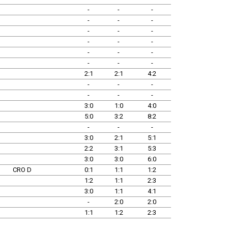
-
-
-
-
-
-
-
-
-
-
-
-
-
-
-
-
-
-
2:1
2:1
4:2
-
-
-
-
-
-
3:0
1:0
4:0
5:0
3:2
8:2
-
-
-
3:0
2:1
5:1
2:2
3:1
5:3
3:0
3:0
6:0
CRO D
0:1
1:1
1:2
1:2
1:1
2:3
3:0
1:1
4:1
-
2:0
2:0
1:1
1:2
2:3