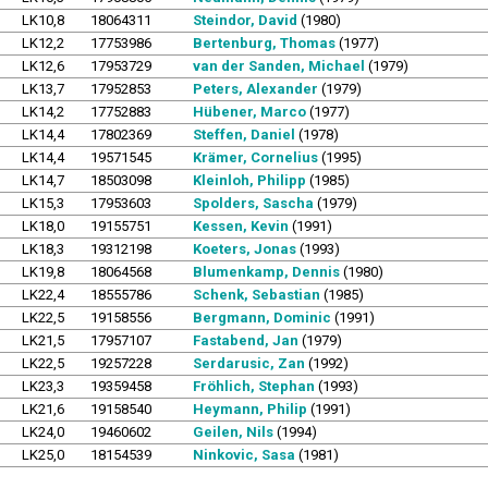
LK10,8
18064311
Steindor, David
(1980)
LK12,2
17753986
Bertenburg, Thomas
(1977)
LK12,6
17953729
van der Sanden, Michael
(1979)
LK13,7
17952853
Peters, Alexander
(1979)
LK14,2
17752883
Hübener, Marco
(1977)
LK14,4
17802369
Steffen, Daniel
(1978)
LK14,4
19571545
Krämer, Cornelius
(1995)
LK14,7
18503098
Kleinloh, Philipp
(1985)
LK15,3
17953603
Spolders, Sascha
(1979)
LK18,0
19155751
Kessen, Kevin
(1991)
LK18,3
19312198
Koeters, Jonas
(1993)
LK19,8
18064568
Blumenkamp, Dennis
(1980)
LK22,4
18555786
Schenk, Sebastian
(1985)
LK22,5
19158556
Bergmann, Dominic
(1991)
LK21,5
17957107
Fastabend, Jan
(1979)
LK22,5
19257228
Serdarusic, Zan
(1992)
LK23,3
19359458
Fröhlich, Stephan
(1993)
LK21,6
19158540
Heymann, Philip
(1991)
LK24,0
19460602
Geilen, Nils
(1994)
LK25,0
18154539
Ninkovic, Sasa
(1981)