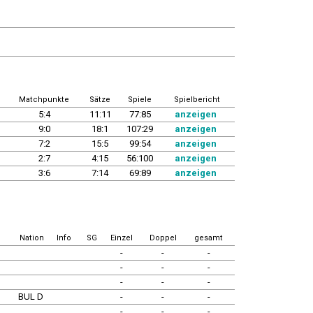
Matchpunkte
Sätze
Spiele
Spielbericht
5:4
11:11
77:85
anzeigen
9:0
18:1
107:29
anzeigen
7:2
15:5
99:54
anzeigen
2:7
4:15
56:100
anzeigen
3:6
7:14
69:89
anzeigen
Nation
Info
SG
Einzel
Doppel
gesamt
-
-
-
-
-
-
-
-
-
BUL D
-
-
-
-
-
-