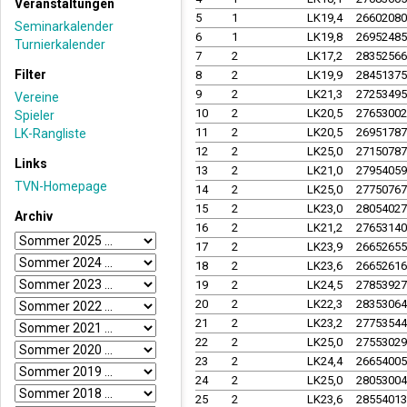
Veranstaltungen
5
1
LK19,4
2660208
Seminarkalender
6
1
LK19,8
2695248
Turnierkalender
7
2
LK17,2
2835256
Filter
8
2
LK19,9
2845137
9
2
LK21,3
2725349
Vereine
10
2
LK20,5
2765300
Spieler
11
2
LK20,5
2695178
LK-Rangliste
12
2
LK25,0
2715078
Links
13
2
LK21,0
2795405
TVN-Homepage
14
2
LK25,0
2775076
15
2
LK23,0
2805402
Archiv
16
2
LK21,2
2765314
17
2
LK23,9
2665265
18
2
LK23,6
2665261
19
2
LK24,5
2785392
20
2
LK22,3
2835306
21
2
LK23,2
2775354
22
2
LK25,0
2755302
23
2
LK24,4
2665400
24
2
LK25,0
2805300
25
2
LK23,6
2855401