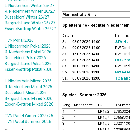
L. Niederrhein Winter 26/27
R. Niederrhein Winter 26/27
Mannschaftsführer
Düsseldorf Winter 26/27
Bergisch Land Winter 26/27
Spieltermine - Rechter Niederrhe
Essen/Bottrop Winter 26/27
Datum
Heimman
TVN Pokal 2026
Sa.
02.05.2026 14:00
STV Hün
L. Niederrhein Pokal 2026
Sa.
09.05.2026 14:00
RW Dins
R. Niederrhein Pokal 2026
Sa.
16.05.2026 14:00
RW Dins
Düsseldorf Pokal 2026
Sa.
30.05.2026 14:00
DSC Pre
Bergisch Land Pokal 2026
Sa.
13.06.2026 14:00
RW Dins
Essen/Bottrop Pokal 2026
So.
30.08.2026 12:00
BW Rees
Sa.
05.09.2026 13:00
TC Babc
L. Niederrhein Mixed 2026
R. Niederrhein Mixed 2026
Düsseldorf Mixed 2026
Spieler - Sommer 2026
Bergisch Land Mixed 2026
Essen/Bottrop Mixed 2026
Rang
Mannschaft
LK
ID-Numme
1
1
LK17,2
2785302
TVN Padel Winter 2025/26
2
1
LK17,4
2765373
TVN Padel Sommer 2026
3
1
LK17,9
2720113
4
1
LK18,1
2708360