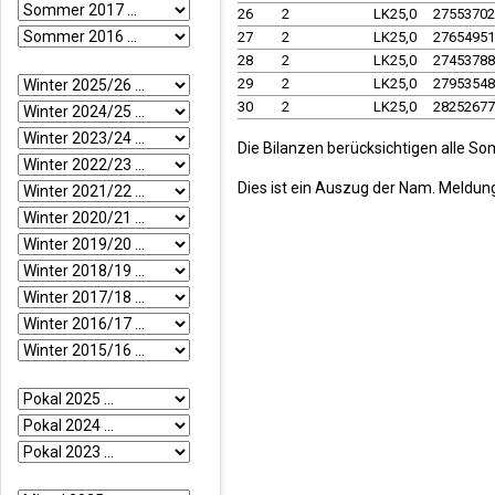
26
2
LK25,0
2755370
27
2
LK25,0
2765495
28
2
LK25,0
2745378
29
2
LK25,0
2795354
30
2
LK25,0
2825267
Die Bilanzen berücksichtigen alle S
Dies ist ein Auszug der Nam. Meldun