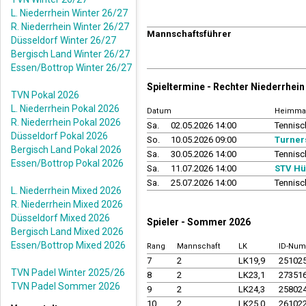
L. Niederrhein Winter 26/27
R. Niederrhein Winter 26/27
Mannschaftsführer
Düsseldorf Winter 26/27
Bergisch Land Winter 26/27
Essen/Bottrop Winter 26/27
Spieltermine - Rechter Niederrhe
TVN Pokal 2026
L. Niederrhein Pokal 2026
Datum
Heimma
R. Niederrhein Pokal 2026
Sa.
02.05.2026 14:00
Tennisc
Düsseldorf Pokal 2026
So.
10.05.2026 09:00
Turner
Bergisch Land Pokal 2026
Sa.
30.05.2026 14:00
Tennisc
Essen/Bottrop Pokal 2026
Sa.
11.07.2026 14:00
STV Hü
Sa.
25.07.2026 14:00
Tennisc
L. Niederrhein Mixed 2026
R. Niederrhein Mixed 2026
Düsseldorf Mixed 2026
Spieler - Sommer 2026
Bergisch Land Mixed 2026
Essen/Bottrop Mixed 2026
Rang
Mannschaft
LK
ID-Nu
7
2
LK19,9
25102
TVN Padel Winter 2025/26
8
2
LK23,1
27351
TVN Padel Sommer 2026
9
2
LK24,3
25802
10
2
LK25,0
26102