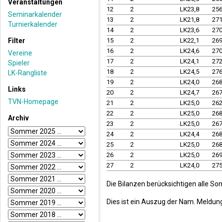
Veranstaltungen
12
2
LK23,8
25
Seminarkalender
13
2
LK21,8
27
Turnierkalender
14
2
LK23,6
27
Filter
15
2
LK22,1
26
16
2
LK24,6
27
Vereine
17
2
LK24,1
27
Spieler
18
2
LK24,5
27
LK-Rangliste
19
2
LK24,0
26
Links
20
2
LK24,7
26
TVN-Homepage
21
2
LK25,0
26
22
2
LK25,0
26
Archiv
23
2
LK25,0
26
24
2
LK24,4
26
25
2
LK25,0
26
26
2
LK25,0
26
27
2
LK24,0
27
Die Bilanzen berücksichtigen alle S
Dies ist ein Auszug der Nam. Meldun