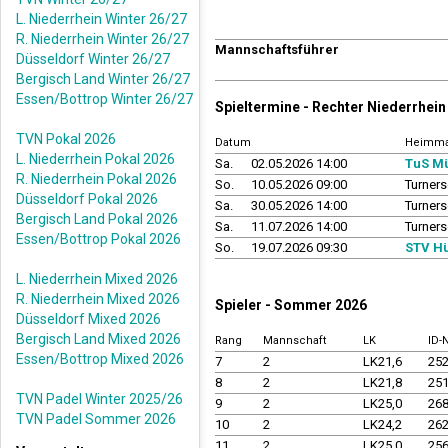
L. Niederrhein Winter 26/27
R. Niederrhein Winter 26/27
Mannschaftsführer
Düsseldorf Winter 26/27
Bergisch Land Winter 26/27
Essen/Bottrop Winter 26/27
Spieltermine - Rechter Niederrhe
TVN Pokal 2026
Datum
Heimma
L. Niederrhein Pokal 2026
Sa.
02.05.2026 14:00
TuS M
R. Niederrhein Pokal 2026
So.
10.05.2026 09:00
Turner
Düsseldorf Pokal 2026
Sa.
30.05.2026 14:00
Turner
Bergisch Land Pokal 2026
Sa.
11.07.2026 14:00
Turner
Essen/Bottrop Pokal 2026
So.
19.07.2026 09:30
STV H
L. Niederrhein Mixed 2026
R. Niederrhein Mixed 2026
Spieler - Sommer 2026
Düsseldorf Mixed 2026
Bergisch Land Mixed 2026
Rang
Mannschaft
LK
ID
Essen/Bottrop Mixed 2026
7
2
LK21,6
25
8
2
LK21,8
25
TVN Padel Winter 2025/26
9
2
LK25,0
26
TVN Padel Sommer 2026
10
2
LK24,2
26
11
2
LK25,0
25