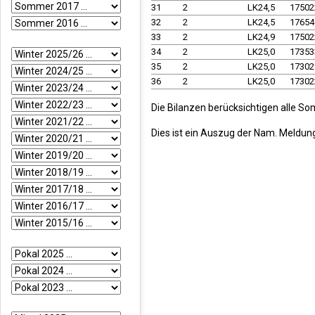
31
2
LK24,5
1750
32
2
LK24,5
1765
33
2
LK24,9
1750
34
2
LK25,0
1735
35
2
LK25,0
1730
36
2
LK25,0
1730
Die Bilanzen berücksichtigen alle So
Dies ist ein Auszug der Nam. Meldun