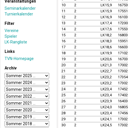
Veranstaltungen
10
2
LK15,9
1675
Seminarkalender
11
2
LK15,9
1755
Turnierkalender
12
2
LK16,9
1610
13
2
LK17,4
1720
Filter
14
2
LK17,6
1755
Vereine
15
2
LK18,2
1680
Spieler
16
2
LK18,3
1595
LK-Rangliste
17
2
LK18,6
1660
Links
18
2
LK19,9
1710
TVN-Homepage
19
2
LK20,6
1670
20
2
LK21,3
1700
Archiv
21
2
LK22,7
1730
22
2
LK23,2
1735
23
2
LK23,2
1730
24
2
LK23,4
1745
25
2
LK23,4
1740
26
2
LK23,9
1640
27
2
LK24,0
1680
28
2
LK23,4
1745
29
2
LK24,1
1730
30
2
LK24,5
1730