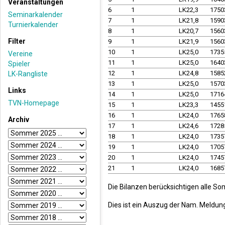
Veranstaltungen
6
1
LK22,3
1750
Seminarkalender
7
1
LK21,8
1590
Turnierkalender
8
1
LK20,7
1560
Filter
9
1
LK21,9
1560
10
1
LK25,0
1735
Vereine
11
1
LK25,0
1640
Spieler
12
1
LK24,8
1585
LK-Rangliste
13
1
LK25,0
1570
Links
14
1
LK25,0
1716
TVN-Homepage
15
1
LK23,3
1455
16
1
LK24,0
1765
Archiv
17
1
LK24,6
1728
18
1
LK24,0
1735
19
1
LK24,0
1705
20
1
LK24,0
1745
21
1
LK24,0
1685
Die Bilanzen berücksichtigen alle So
Dies ist ein Auszug der Nam. Meldun