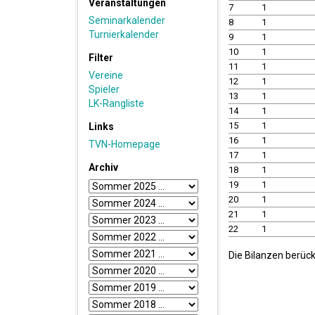
Veranstaltungen
7
1
Seminarkalender
8
1
Turnierkalender
9
1
10
1
Filter
11
1
Vereine
12
1
Spieler
13
1
LK-Rangliste
14
1
15
1
Links
16
1
TVN-Homepage
17
1
Archiv
18
1
19
1
20
1
21
1
22
1
Die Bilanzen berück