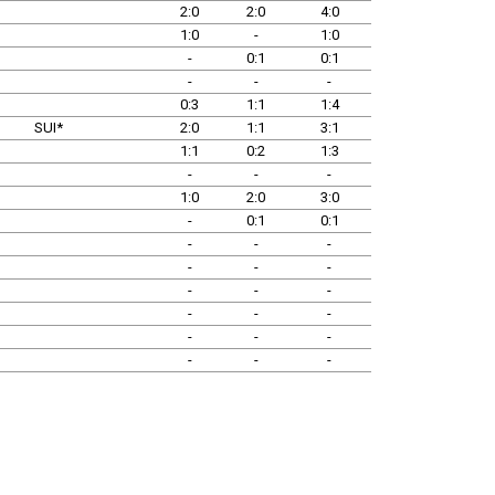
2:0
2:0
4:0
1:0
-
1:0
-
0:1
0:1
-
-
-
0:3
1:1
1:4
SUI*
2:0
1:1
3:1
1:1
0:2
1:3
-
-
-
1:0
2:0
3:0
-
0:1
0:1
-
-
-
-
-
-
-
-
-
-
-
-
-
-
-
-
-
-