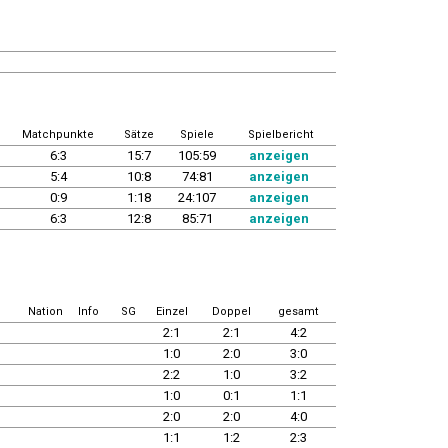
Matchpunkte
Sätze
Spiele
Spielbericht
6:3
15:7
105:59
anzeigen
5:4
10:8
74:81
anzeigen
0:9
1:18
24:107
anzeigen
6:3
12:8
85:71
anzeigen
Nation
Info
SG
Einzel
Doppel
gesamt
2:1
2:1
4:2
1:0
2:0
3:0
2:2
1:0
3:2
1:0
0:1
1:1
2:0
2:0
4:0
1:1
1:2
2:3