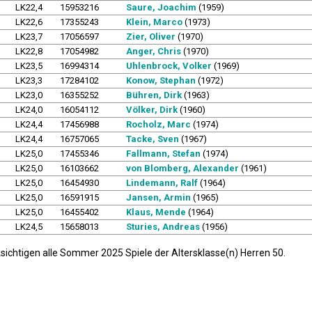
LK22,4
15953216
Saure, Joachim
(1959)
LK22,6
17355243
Klein, Marco
(1973)
LK23,7
17056597
Zier, Oliver
(1970)
LK22,8
17054982
Anger, Chris
(1970)
LK23,5
16994314
Uhlenbrock, Volker
(1969)
LK23,3
17284102
Konow, Stephan
(1972)
LK23,0
16355252
Bühren, Dirk
(1963)
LK24,0
16054112
Völker, Dirk
(1960)
LK24,4
17456988
Rocholz, Marc
(1974)
LK24,4
16757065
Tacke, Sven
(1967)
LK25,0
17455346
Fallmann, Stefan
(1974)
LK25,0
16103662
von Blomberg, Alexander
(1961)
LK25,0
16454930
Lindemann, Ralf
(1964)
LK25,0
16591915
Jansen, Armin
(1965)
LK25,0
16455402
Klaus, Mende
(1964)
LK24,5
15658013
Sturies, Andreas
(1956)
sichtigen alle Sommer 2025 Spiele der Altersklasse(n) Herren 50.