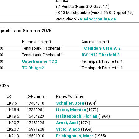
2. Platz
3:1 Punkte (Heim 2:0, Gast 1:1)
23:13 Matchpunkte (Einzel 16:8, Doppel 7:5)
r
Vidic Vlado -
vladoo@online.de
rgisch Land Sommer 2025
Heimmannschaft
Gastmannschaft
00
Tennispark Fischertal 1
TC Hilden-Ost e.V. 2
00
Tennispark Fischertal 1
BW 1919 Elberfeld 3
00
Unterbarmer TC 2
Tennispark Fischertal 1
00
TC Ohligs 2
Tennispark Fischertal 1
 2025
LK
ID-Nummer
Name, Vorname
LK7,6
17404310
Schüller, Jörg
(1974)
LK18,4
17282961
Haide, Mathias
(1972)
LK19,6
16454223
Halstenbach, Florian
(1964)
LK20,7
17453225
Arndt, Axel
(1974)
LK20,7
16991208
Vidic, Vlado
(1969)
LK21,3
16591910
Frielinghaus, Marc
(1965)