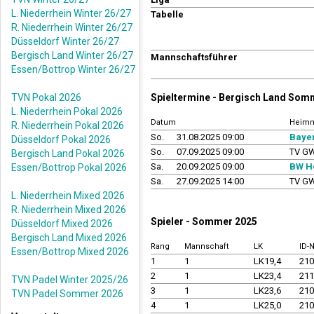
L. Niederrhein Winter 26/27
Tabelle
R. Niederrhein Winter 26/27
Düsseldorf Winter 26/27
Bergisch Land Winter 26/27
Mannschaftsführer
Essen/Bottrop Winter 26/27
TVN Pokal 2026
Spieltermine - Bergisch Land Som
L. Niederrhein Pokal 2026
Datum
Heimm
R. Niederrhein Pokal 2026
So.
31.08.2025 09:00
Bayer
Düsseldorf Pokal 2026
So.
07.09.2025 09:00
TV GW
Bergisch Land Pokal 2026
Sa.
20.09.2025 09:00
BW He
Essen/Bottrop Pokal 2026
Sa.
27.09.2025 14:00
TV GW
L. Niederrhein Mixed 2026
R. Niederrhein Mixed 2026
Spieler - Sommer 2025
Düsseldorf Mixed 2026
Bergisch Land Mixed 2026
Rang
Mannschaft
LK
ID-
Essen/Bottrop Mixed 2026
1
1
LK19,4
21
2
1
LK23,4
21
TVN Padel Winter 2025/26
3
1
LK23,6
21
TVN Padel Sommer 2026
4
1
LK25,0
21