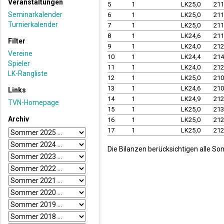
Veranstaltungen
5
1
LK25,0
21
Seminarkalender
6
1
LK25,0
21
Turnierkalender
7
1
LK25,0
21
8
1
LK24,6
21
Filter
9
1
LK24,0
21
Vereine
10
1
LK24,4
21
Spieler
11
1
LK24,0
21
LK-Rangliste
12
1
LK25,0
21
13
1
LK24,6
21
Links
14
1
LK24,9
21
TVN-Homepage
15
1
LK25,0
21
Archiv
16
1
LK25,0
21
17
1
LK25,0
21
Die Bilanzen berücksichtigen alle So