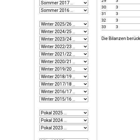
29
3
30
3
31
3
32
3
33
3
Die Bilanzen berück