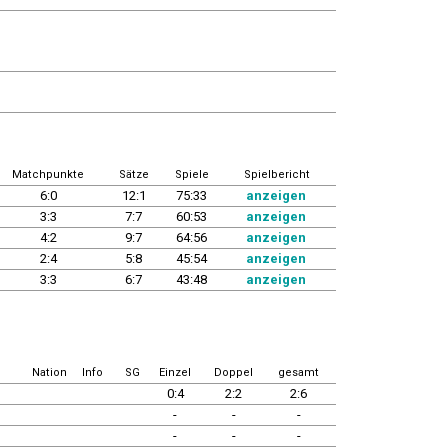
Matchpunkte
Sätze
Spiele
Spielbericht
6:0
12:1
75:33
anzeigen
3:3
7:7
60:53
anzeigen
4:2
9:7
64:56
anzeigen
2:4
5:8
45:54
anzeigen
3:3
6:7
43:48
anzeigen
Nation
Info
SG
Einzel
Doppel
gesamt
0:4
2:2
2:6
-
-
-
-
-
-