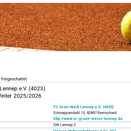
 freigeschaltet
Lennep e.V. (4023)
Winter 2025/2026
TC Grün-Weiß Lennep e.V. (4023)
Schneppendahl 15, 42897 Remscheid
http://www.tc-gruen-weiss-lennep.de
GW Lennep 2
Herren 30 Bezirksklasse A Gr. 012