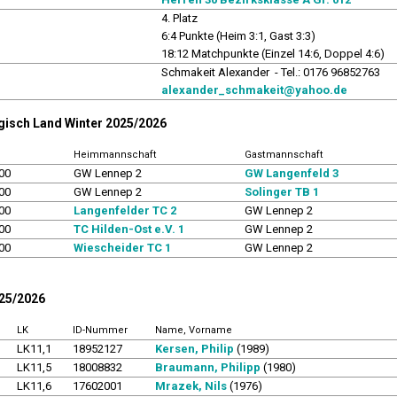
4. Platz
6:4 Punkte (Heim 3:1, Gast 3:3)
18:12 Matchpunkte (Einzel 14:6, Doppel 4:6)
r
Schmakeit Alexander - Tel.: 0176 96852763
alexander_schmakeit@yahoo.de
rgisch Land Winter 2025/2026
Heimmannschaft
Gastmannschaft
00
GW Lennep 2
GW Langenfeld 3
00
GW Lennep 2
Solinger TB 1
00
Langenfelder TC 2
GW Lennep 2
00
TC Hilden-Ost e.V. 1
GW Lennep 2
00
Wiescheider TC 1
GW Lennep 2
025/2026
LK
ID-Nummer
Name, Vorname
LK11,1
18952127
Kersen, Philip
(1989)
LK11,5
18008832
Braumann, Philipp
(1980)
LK11,6
17602001
Mrazek, Nils
(1976)