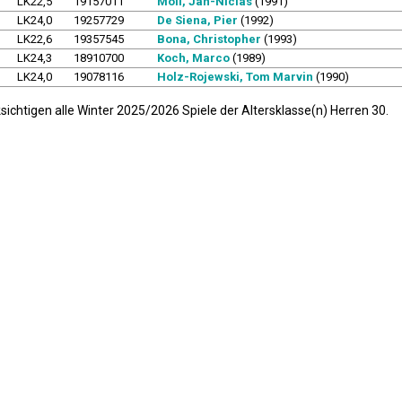
LK22,5
19157011
Moll, Jan-Niclas
(1991)
LK24,0
19257729
De Siena, Pier
(1992)
LK22,6
19357545
Bona, Christopher
(1993)
LK24,3
18910700
Koch, Marco
(1989)
LK24,0
19078116
Holz-Rojewski, Tom Marvin
(1990)
sichtigen alle Winter 2025/2026 Spiele der Altersklasse(n) Herren 30.