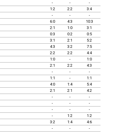
-
-
-
1:2
2:2
3:4
-
-
-
6:0
4:3
10:3
2:1
1:0
3:1
0:3
0:2
0:5
3:1
2:1
5:2
4:3
3:2
7:5
2:2
2:2
4:4
1:0
-
1:0
2:1
2:2
4:3
-
-
-
1:1
-
1:1
4:0
1:4
5:4
2:1
2:1
4:2
-
-
-
-
-
-
-
-
-
-
1:2
1:2
3:2
1:4
4:6
-
-
-