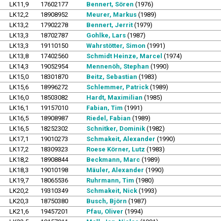
LK11,9
17602177
Bennert, Sören
(1976)
LK12,2
18908952
Meurer, Markus
(1989)
LK13,2
17902278
Bennert, Jerrit
(1979)
LK13,3
18702787
Gohlke, Lars
(1987)
LK13,3
19110150
Wahrstötter, Simon
(1991)
LK13,8
17402560
Schmidt Heinze, Marcel
(1974)
LK14,3
19052954
Mennenöh, Stephan
(1990)
LK15,0
18301870
Beitz, Sebastian
(1983)
LK15,6
18996272
Schlemmer, Patrick
(1989)
LK16,0
18503082
Hardt, Maximilian
(1985)
LK16,1
19157010
Fabian, Tim
(1991)
LK16,5
18908987
Riedel, Fabian
(1989)
LK16,5
18252302
Schnitker, Dominik
(1982)
LK17,1
19010273
Schmakeit, Alexander
(1990)
LK17,2
18309323
Roese Körner, Lutz
(1983)
LK18,2
18908844
Beckmann, Marc
(1989)
LK18,3
19010198
Mäuler, Alexander
(1990)
LK19,7
18065536
Ruhrmann, Tim
(1980)
LK20,2
19310349
Schmakeit, Nick
(1993)
LK20,3
18750380
Busch, Björn
(1987)
LK21,6
19457201
Pfau, Oliver
(1994)