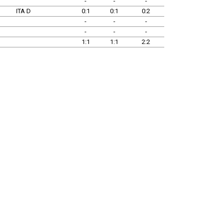
-
-
-
ITA D
0:1
0:1
0:2
-
-
-
-
-
-
1:1
1:1
2:2