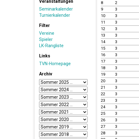
Veranstaltungen
8
2
Seminarkalender
9
3
Turnierkalender
10
3
11
3
Filter
12
3
Vereine
13
3
Spieler
14
3
LK-Rangliste
15
3
16
3
Links
17
3
TVN-Homepage
18
3
Archiv
19
3
20
3
21
3
22
3
23
3
24
3
25
3
26
3
27
3
28
3