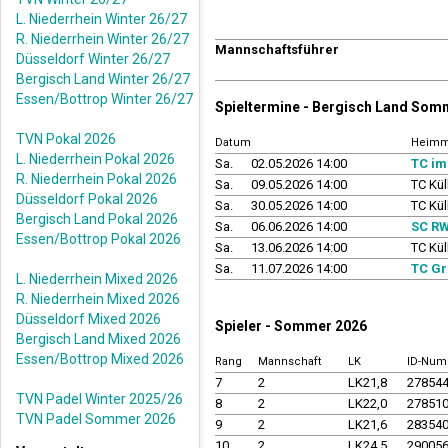
L. Niederrhein Winter 26/27
R. Niederrhein Winter 26/27
Mannschaftsführer
Düsseldorf Winter 26/27
Bergisch Land Winter 26/27
Essen/Bottrop Winter 26/27
Spieltermine - Bergisch Land Som
TVN Pokal 2026
Datum
Heimm
L. Niederrhein Pokal 2026
Sa.
02.05.2026 14:00
TC im
R. Niederrhein Pokal 2026
Sa.
09.05.2026 14:00
TC Kül
Düsseldorf Pokal 2026
Sa.
30.05.2026 14:00
TC Kül
Bergisch Land Pokal 2026
Sa.
06.06.2026 14:00
SC RW
Essen/Bottrop Pokal 2026
Sa.
13.06.2026 14:00
TC Kül
Sa.
11.07.2026 14:00
TC Gr
L. Niederrhein Mixed 2026
R. Niederrhein Mixed 2026
Düsseldorf Mixed 2026
Spieler - Sommer 2026
Bergisch Land Mixed 2026
Essen/Bottrop Mixed 2026
Rang
Mannschaft
LK
ID-Nu
7
2
LK21,8
27854
TVN Padel Winter 2025/26
8
2
LK22,0
27851
TVN Padel Sommer 2026
9
2
LK21,6
28354
10
2
LK24,5
29005