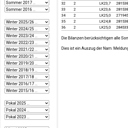
32
2
LK23,7
28153
33
2
LK23,6
28153
34
2
LK25,0
27194
35
2
LK24,8
28153
36
2
LK25,0
28453
Die Bilanzen berücksichtigen alle S
Dies ist ein Auszug der Nam. Meldun