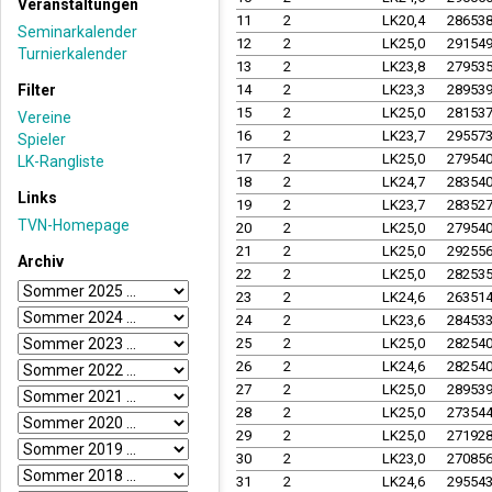
Veranstaltungen
11
2
LK20,4
28653
Seminarkalender
12
2
LK25,0
29154
Turnierkalender
13
2
LK23,8
27953
Filter
14
2
LK23,3
28953
15
2
LK25,0
28153
Vereine
16
2
LK23,7
29557
Spieler
17
2
LK25,0
27954
LK-Rangliste
18
2
LK24,7
28354
Links
19
2
LK23,7
28352
TVN-Homepage
20
2
LK25,0
27954
21
2
LK25,0
29255
Archiv
22
2
LK25,0
28253
23
2
LK24,6
26351
24
2
LK23,6
28453
25
2
LK25,0
28254
26
2
LK24,6
28254
27
2
LK25,0
28953
28
2
LK25,0
27354
29
2
LK25,0
27192
30
2
LK23,0
27085
31
2
LK24,6
29554