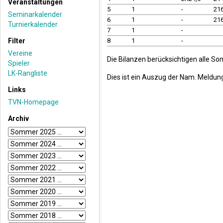
Veranstaltungen
5
1
-
21
Seminarkalender
6
1
-
21
Turnierkalender
7
1
-
Filter
8
1
-
Vereine
Die Bilanzen berücksichtigen alle So
Spieler
LK-Rangliste
Dies ist ein Auszug der Nam. Meldun
Links
TVN-Homepage
Archiv