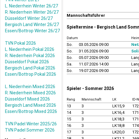
L. Niederrhein Winter 26/27
R. Niederrhein Winter 26/27
Mannschaftsführer
Düsseldorf Winter 26/27
Bergisch Land Winter 26/27
Spieltermine - Bergisch Land Som
Essen/Bottrop Winter 26/27
Datum
Hei
TVN Pokal 2026
So.
03.05.2026 09:00
Net
L. Niederrhein Pokal 2026
So.
31.05.2026 09:00
Sol
R. Niederrhein Pokal 2026
So.
05.07.2026 09:00
Lang
Düsseldorf Pokal 2026
Sa.
11.07.2026 14:00
Lang
Bergisch Land Pokal 2026
So.
19.07.2026 09:00
Lang
Essen/Bottrop Pokal 2026
L. Niederrhein Mixed 2026
Spieler - Sommer 2026
R. Niederrhein Mixed 2026
Düsseldorf Mixed 2026
Rang
Mannschaft
LK
ID-
Bergisch Land Mixed 2026
13
3
LK15,9
17
Essen/Bottrop Mixed 2026
14
3
LK16,4
17
15
3
LK18,3
17
TVN Padel Winter 2025/26
16
3
LK18,8
17
TVN Padel Sommer 2026
17
3
LK20,0
17
18
3
LK21,2
16