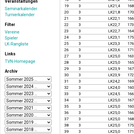
Veranstaltungen
19
3
LK21,4
16
Seminarkalender
20
3
LK21,8
17
Turnierkalender
21
3
LK22,1
16
Filter
22
3
LK22,7
17
23
3
LK22,7
16
Vereine
24
3
LK23,1
17
Spieler
25
3
LK23,3
17
LK-Rangliste
26
3
LK23,6
17
Links
27
3
LK25,0
16
TVN-Homepage
28
3
LK25,0
16
29
3
LK23,9
16
Archiv
30
3
LK23,9
17
31
3
LK24,2
16
32
3
LK24,0
16
33
3
LK24,5
16
34
3
LK25,0
16
35
3
LK25,0
16
36
3
LK25,0
16
37
3
LK25,0
16
38
3
LK25,0
17
39
3
LK25,0
17