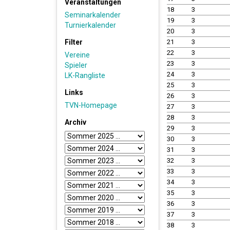
Veranstaltungen
18
3
Seminarkalender
19
3
Turnierkalender
20
3
Filter
21
3
22
3
Vereine
23
3
Spieler
24
3
LK-Rangliste
25
3
Links
26
3
TVN-Homepage
27
3
28
3
Archiv
29
3
30
3
31
3
32
3
33
3
34
3
35
3
36
3
37
3
38
3