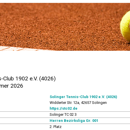
s-Club 1902 e.V. (4026)
mmer 2026
Solinger Tennis-Club 1902 e.V. (4026)
Widderter Str. 12a, 42657 Solingen
https://stc02.de
Solinger TC 02 3
Herren Bezirksliga Gr. 001
2. Platz