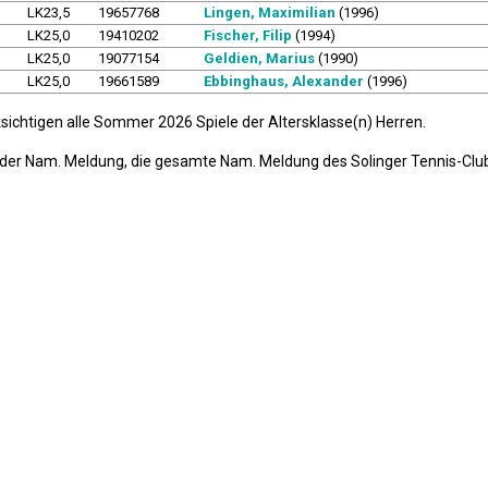
LK23,5
19657768
Lingen, Maximilian
(1996)
LK25,0
19410202
Fischer, Filip
(1994)
LK25,0
19077154
Geldien, Marius
(1990)
LK25,0
19661589
Ebbinghaus, Alexander
(1996)
sichtigen alle Sommer 2026 Spiele der Altersklasse(n) Herren.
g der Nam. Meldung, die gesamte Nam. Meldung des Solinger Tennis-Club