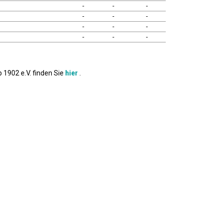
-
-
-
-
-
-
-
-
-
-
-
-
 1902 e.V. finden Sie
hier
.