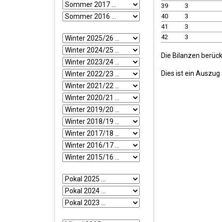
39
3
40
3
41
3
42
3
Die Bilanzen berück
Dies ist ein Auszu