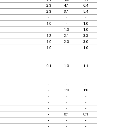
2:3
4:1
6:4
2:3
3:1
5:4
-
-
-
1:0
-
1:0
-
1:0
1:0
1:2
2:1
3:3
1:0
2:0
3:0
1:0
-
1:0
-
-
-
-
-
-
0:1
1:0
1:1
-
-
-
-
-
-
-
-
-
-
1:0
1:0
-
-
-
-
-
-
-
-
-
-
0:1
0:1
-
-
-
-
-
-