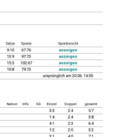
Sätze
Spiele
Spielbericht
9:10
67:76
anzeigen
13:9
97:73
anzeigen
15:5
102:67
anzeigen
10:8
79:73
anzeigen
ursprünglich am 20.06. 14:00
Nation
Info
SG
Einzel
Doppel
gesamt
3:3
2:4
5:7
1:4
2:4
3:8
4:1
2:3
6:4
1:2
2:0
3:2
3:1
4:0
7:1