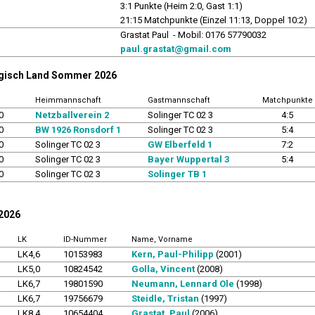
3:1 Punkte (Heim 2:0, Gast 1:1)
21:15 Matchpunkte (Einzel 11:13, Doppel 10:2)
r
Grastat Paul - Mobil: 0176 57790032
paul.grastat@gmail.com
rgisch Land Sommer 2026
Heimmannschaft
Gastmannschaft
Matchpunkte
0
Netzballverein 2
Solinger TC 02 3
4:5
0
BW 1926 Ronsdorf 1
Solinger TC 02 3
5:4
0
Solinger TC 02 3
GW Elberfeld 1
7:2
0
Solinger TC 02 3
Bayer Wuppertal 3
5:4
0
Solinger TC 02 3
Solinger TB 1
 2026
LK
ID-Nummer
Name, Vorname
LK4,6
10153983
Kern, Paul-Philipp
(2001)
LK5,0
10824542
Golla, Vincent
(2008)
LK6,7
19801590
Neumann, Lennard Ole
(1998)
LK6,7
19756679
Steidle, Tristan
(1997)
LK8,4
10654404
Grastat, Paul
(2006)