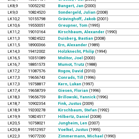
LK8,9
10052292
Bangert, Jan
(2000)
LK9,0
10824520
Sondergeld, Julian
(2008)
LK10,2
10155798
Grävinghoff, Jakob
(2001)
LK10,6
19550051
Greupner, Tom
(1995)
LK11,2
19010164
Kirschbaum, Alexander
(1990)
LK11,3
10824522
Duisberg, Bastian
(2008)
LK11,5
18900366
Ern, Alexander
(1989)
LK14,3
19412002
Holzknecht, Philip
(1994)
LK16,5
10351089
Molitor, Joel
(2003)
LK16,7
18851573
Mumot, Trutz
(1988)
LK17,2
11087576
Rogov, David
(2010)
LK17,3
19656743
Conrads, Till
(1996)
LK17,3
19758817
Kern, Lukan
(1997)
LK17,4
19658739
Giesen, Florian
(1996)
LK18,3
19656759
Brillowski, Yannick
(1996)
LK18,7
10902354
Fink, Justus
(2009)
LK18,9
19200278
Kirschbaum, Stefan
(1992)
LK19,9
10824517
Hilbertz, Daniel
(2008)
LK20,5
10758021
Jungheim, Len
(2007)
LK20,8
19512957
Voelkel, Justus
(1995)
LK22,3
19077200
Zimmermann, Michael
(1990)