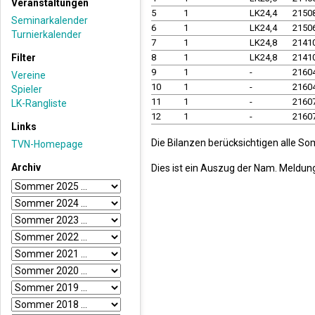
Veranstaltungen
5
1
LK24,4
2150
Seminarkalender
6
1
LK24,4
2150
Turnierkalender
7
1
LK24,8
2141
Filter
8
1
LK24,8
2141
9
1
-
2160
Vereine
10
1
-
2160
Spieler
11
1
-
2160
LK-Rangliste
12
1
-
2160
Links
Die Bilanzen berücksichtigen alle So
TVN-Homepage
Archiv
Dies ist ein Auszug der Nam. Meldun