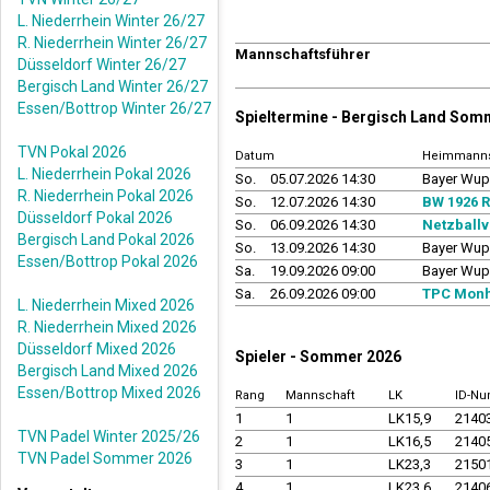
L. Niederrhein Winter 26/27
R. Niederrhein Winter 26/27
Mannschaftsführer
Düsseldorf Winter 26/27
Bergisch Land Winter 26/27
Essen/Bottrop Winter 26/27
Spieltermine - Bergisch Land Som
TVN Pokal 2026
Datum
Heimmanns
L. Niederrhein Pokal 2026
So.
05.07.2026 14:30
Bayer Wupp
R. Niederrhein Pokal 2026
So.
12.07.2026 14:30
BW 1926 R
Düsseldorf Pokal 2026
So.
06.09.2026 14:30
Netzballv
Bergisch Land Pokal 2026
So.
13.09.2026 14:30
Bayer Wupp
Essen/Bottrop Pokal 2026
Sa.
19.09.2026 09:00
Bayer Wupp
Sa.
26.09.2026 09:00
TPC Monh
L. Niederrhein Mixed 2026
R. Niederrhein Mixed 2026
Düsseldorf Mixed 2026
Spieler - Sommer 2026
Bergisch Land Mixed 2026
Essen/Bottrop Mixed 2026
Rang
Mannschaft
LK
ID-N
1
1
LK15,9
2140
TVN Padel Winter 2025/26
2
1
LK16,5
2140
TVN Padel Sommer 2026
3
1
LK23,3
2150
4
1
LK23,6
2140