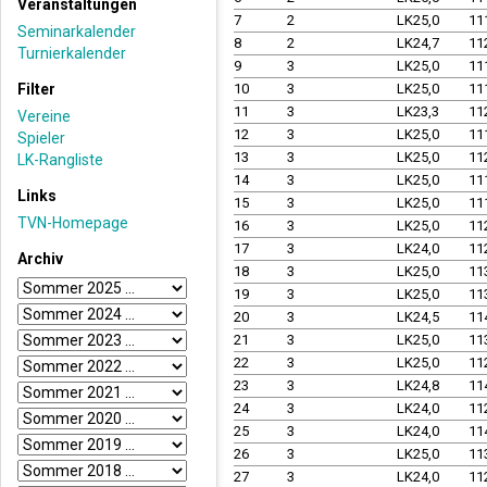
Veranstaltungen
7
2
LK25,0
11
Seminarkalender
8
2
LK24,7
11
Turnierkalender
9
3
LK25,0
11
Filter
10
3
LK25,0
11
11
3
LK23,3
11
Vereine
12
3
LK25,0
11
Spieler
13
3
LK25,0
11
LK-Rangliste
14
3
LK25,0
11
Links
15
3
LK25,0
11
TVN-Homepage
16
3
LK25,0
11
17
3
LK24,0
11
Archiv
18
3
LK25,0
11
19
3
LK25,0
11
20
3
LK24,5
11
21
3
LK25,0
11
22
3
LK25,0
11
23
3
LK24,8
11
24
3
LK24,0
11
25
3
LK24,0
11
26
3
LK25,0
11
27
3
LK24,0
11