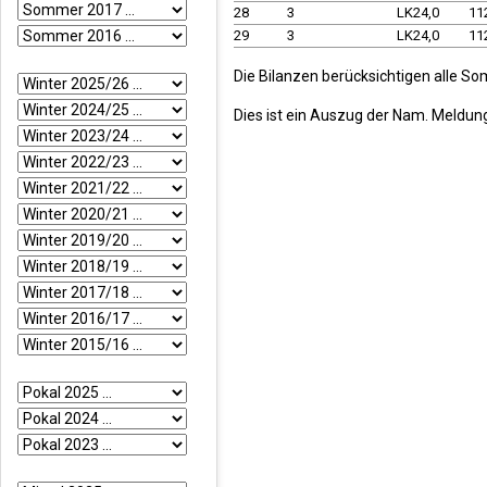
28
3
LK24,0
11
29
3
LK24,0
11
Die Bilanzen berücksichtigen alle S
Dies ist ein Auszug der Nam. Meldun