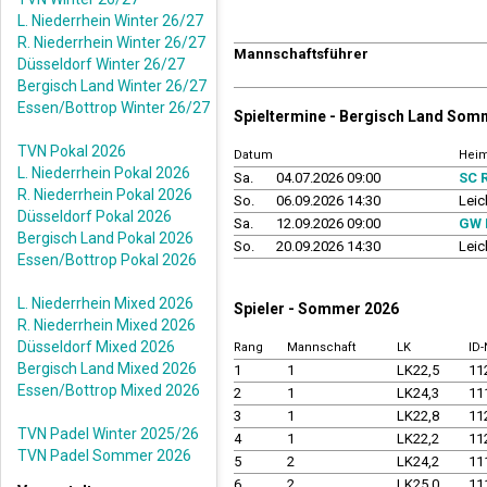
L. Niederrhein Winter 26/27
R. Niederrhein Winter 26/27
Mannschaftsführer
Düsseldorf Winter 26/27
Bergisch Land Winter 26/27
Essen/Bottrop Winter 26/27
Spieltermine - Bergisch Land Som
TVN Pokal 2026
Datum
Hei
L. Niederrhein Pokal 2026
Sa.
04.07.2026 09:00
SC 
R. Niederrhein Pokal 2026
So.
06.09.2026 14:30
Leic
Düsseldorf Pokal 2026
Sa.
12.09.2026 09:00
GW 
Bergisch Land Pokal 2026
So.
20.09.2026 14:30
Leic
Essen/Bottrop Pokal 2026
L. Niederrhein Mixed 2026
Spieler - Sommer 2026
R. Niederrhein Mixed 2026
Düsseldorf Mixed 2026
Rang
Mannschaft
LK
ID
Bergisch Land Mixed 2026
1
1
LK22,5
11
Essen/Bottrop Mixed 2026
2
1
LK24,3
11
3
1
LK22,8
11
TVN Padel Winter 2025/26
4
1
LK22,2
11
TVN Padel Sommer 2026
5
2
LK24,2
11
6
2
LK25,0
11