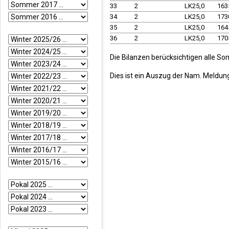
33
2
LK25,0
163
34
2
LK25,0
173
35
2
LK25,0
164
36
2
LK25,0
170
Die Bilanzen berücksichtigen alle So
Dies ist ein Auszug der Nam. Meldun