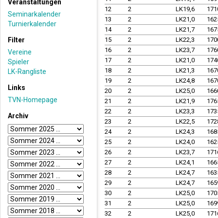
Veranstaltungen
12
2
LK19,6
171
Seminarkalender
13
2
LK21,0
162
Turnierkalender
14
2
LK21,7
167
Filter
15
2
LK22,3
170
16
2
LK23,7
176
Vereine
17
2
LK21,0
174
Spieler
18
2
LK21,3
167
LK-Rangliste
19
2
LK24,8
167
Links
20
2
LK25,0
166
TVN-Homepage
21
2
LK21,9
176
22
2
LK23,3
173
Archiv
23
2
LK22,5
172
24
2
LK24,3
168
25
2
LK24,0
162
26
2
LK23,7
171
27
2
LK24,1
166
28
2
LK24,7
163
29
2
LK24,7
165
30
2
LK25,0
170
31
2
LK25,0
169
32
2
LK25,0
171