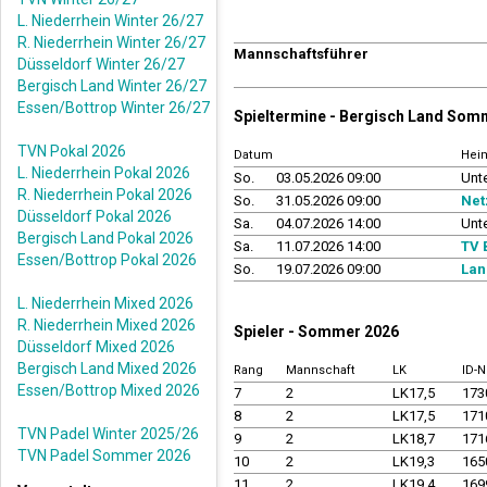
L. Niederrhein Winter 26/27
R. Niederrhein Winter 26/27
Mannschaftsführer
Düsseldorf Winter 26/27
Bergisch Land Winter 26/27
Essen/Bottrop Winter 26/27
Spieltermine - Bergisch Land Som
TVN Pokal 2026
Datum
Hei
L. Niederrhein Pokal 2026
So.
03.05.2026 09:00
Unt
R. Niederrhein Pokal 2026
So.
31.05.2026 09:00
Net
Düsseldorf Pokal 2026
Sa.
04.07.2026 14:00
Unt
Bergisch Land Pokal 2026
Sa.
11.07.2026 14:00
TV 
Essen/Bottrop Pokal 2026
So.
19.07.2026 09:00
Lan
L. Niederrhein Mixed 2026
R. Niederrhein Mixed 2026
Spieler - Sommer 2026
Düsseldorf Mixed 2026
Bergisch Land Mixed 2026
Rang
Mannschaft
LK
ID-
Essen/Bottrop Mixed 2026
7
2
LK17,5
173
8
2
LK17,5
171
TVN Padel Winter 2025/26
9
2
LK18,7
171
TVN Padel Sommer 2026
10
2
LK19,3
165
11
2
LK19,4
169