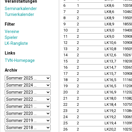
Veranstaltungen
6
1
LK8,6
1035
Seminarkalender
7
2
LK8,6
1046
Turnierkalender
8
2
LK8,9
1950
Filter
9
2
LK8,9
1855
10
2
LK9,0
1940
Vereine
11
2
LK9,0
1090
Spieler
12
2
LK10,6
1090
LK-Rangliste
13
2
LK10,8
1950
Links
14
2
LK12,6
1026
TVN-Homepage
15
2
LK13,7
1920
16
2
LK14,7
1036
Archiv
17
2
LK15,7
1090
18
2
LK16,5
1116
19
2
LK16,5
1120
20
2
LK16,9
1120
21
2
LK18,0
1108
22
2
LK18,4
1075
23
2
LK19,2
1108
24
2
LK19,2
1006
25
2
LK19,4
1109
26
2
LK20,2
1025