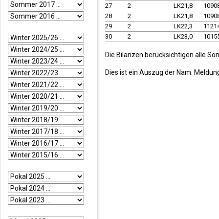
27
2
LK21,8
1090
28
2
LK21,8
1090
29
2
LK22,3
1121
30
2
LK23,0
1015
Die Bilanzen berücksichtigen alle So
Dies ist ein Auszug der Nam. Meldun