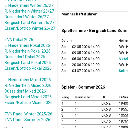
L. Niederrhein Winter 26/27
R. Niederrhein Winter 26/27
Mannschaftsführer
Düsseldorf Winter 26/27
Bergisch Land Winter 26/27
Essen/Bottrop Winter 26/27
Spieltermine - Bergisch Land Som
TVN Pokal 2026
Datum
Heim
L. Niederrhein Pokal 2026
Sa.
02.05.2026 14:00
BW 1
R. Niederrhein Pokal 2026
Sa.
09.05.2026 14:00
BW 1
Düsseldorf Pokal 2026
Sa.
06.06.2026 14:00
Netzb
Bergisch Land Pokal 2026
Sa.
20.06.2026 12:00
BW 1
Essen/Bottrop Pokal 2026
Sa.
04.07.2026 14:00
Solin
L. Niederrhein Mixed 2026
R. Niederrhein Mixed 2026
Spieler - Sommer 2026
Düsseldorf Mixed 2026
Bergisch Land Mixed 2026
Rang
Mannschaft
LK
ID-N
Essen/Bottrop Mixed 2026
1
1
LK6,2
1940
2
1
LK6,8
1955
TVN Padel Winter 2025/26
3
1
LK6,8
1055
TVN Padel Sommer 2026
4
1
LK7,6
1976
5
1
LK7,7
1090