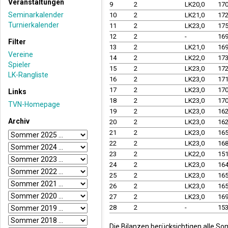
Veranstaltungen
9
2
LK20,0
17
Seminarkalender
10
2
LK21,0
17
Turnierkalender
11
2
LK23,0
17
12
2
-
16
Filter
13
2
LK21,0
16
Vereine
14
2
LK22,0
17
Spieler
15
2
LK23,0
17
LK-Rangliste
16
2
LK23,0
17
17
2
LK23,0
17
Links
18
2
LK23,0
17
TVN-Homepage
19
2
LK23,0
16
Archiv
20
2
LK23,0
16
21
2
LK23,0
16
22
2
LK23,0
16
23
2
LK22,0
15
24
2
LK23,0
16
25
2
LK23,0
16
26
2
LK23,0
16
27
2
LK23,0
16
28
2
-
15
Die Bilanzen berücksichtigen alle So