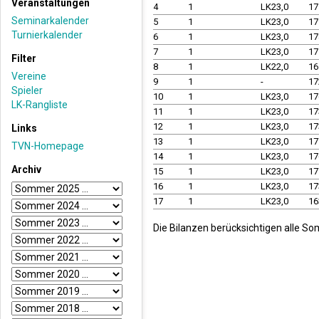
Veranstaltungen
4
1
LK23,0
17
Seminarkalender
5
1
LK23,0
17
Turnierkalender
6
1
LK23,0
17
7
1
LK23,0
17
Filter
8
1
LK22,0
16
Vereine
9
1
-
17
Spieler
10
1
LK23,0
17
LK-Rangliste
11
1
LK23,0
17
12
1
LK23,0
17
Links
13
1
LK23,0
17
TVN-Homepage
14
1
LK23,0
17
Archiv
15
1
LK23,0
17
16
1
LK23,0
17
17
1
LK23,0
16
Die Bilanzen berücksichtigen alle So