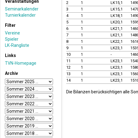
Veranstaltungen
2
1
LK15,1
149
Seminarkalender
3
1
LK15,1
147
Turnierkalender
4
1
LK18,1
149
5
1
LK20,1
159
Filter
6
1
LK21,1
146
Vereine
7
1
LK21,1
148
Spieler
8
1
LK22,1
161
LK-Rangliste
9
1
LK23,1
153
10
1
-
146
Links
11
1
LK23,1
154
TVN-Homepage
12
1
LK23,1
158
Archiv
13
1
LK23,1
156
14
1
LK23,1
151
Die Bilanzen berücksichtigen alle So