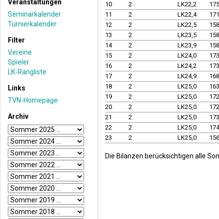
Veranstaltungen
10
2
LK22,2
17
Seminarkalender
11
2
LK22,4
17
Turnierkalender
12
2
LK22,5
15
13
2
LK23,5
15
Filter
14
2
LK23,9
15
Vereine
15
2
LK24,0
17
Spieler
16
2
LK24,2
17
LK-Rangliste
17
2
LK24,9
16
18
2
LK25,0
16
Links
19
2
LK25,0
17
TVN-Homepage
20
2
LK25,0
17
Archiv
21
2
LK25,0
17
22
2
LK25,0
17
23
2
LK25,0
15
Die Bilanzen berücksichtigen alle So