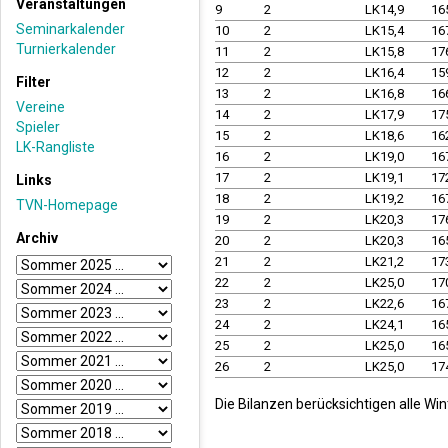
Veranstaltungen
9
2
LK14,9
16
Seminarkalender
10
2
LK15,4
16
Turnierkalender
11
2
LK15,8
17
12
2
LK16,4
15
Filter
13
2
LK16,8
16
Vereine
14
2
LK17,9
17
Spieler
15
2
LK18,6
16
LK-Rangliste
16
2
LK19,0
16
17
2
LK19,1
17
Links
18
2
LK19,2
16
TVN-Homepage
19
2
LK20,3
17
Archiv
20
2
LK20,3
16
21
2
LK21,2
17
22
2
LK25,0
17
23
2
LK22,6
16
24
2
LK24,1
16
25
2
LK25,0
16
26
2
LK25,0
17
Die Bilanzen berücksichtigen alle Wi