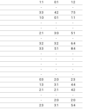
1:1
0:1
1:2
-
-
-
3:3
4:2
7:5
1:0
0:1
1:1
-
-
-
-
-
-
2:1
3:0
5:1
-
-
-
3:2
3:2
6:4
3:3
5:1
8:4
-
-
-
-
-
-
-
-
-
-
-
-
-
-
-
0:3
2:0
2:3
1:3
3:1
4:4
2:1
2:1
4:2
-
-
-
-
2:0
2:0
2:3
3:1
5:4