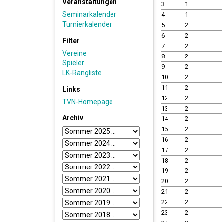
Veranstaltungen
3
1
Seminarkalender
4
1
Turnierkalender
5
2
6
2
Filter
7
2
Vereine
8
2
Spieler
9
2
LK-Rangliste
10
2
11
2
Links
12
2
TVN-Homepage
13
2
Archiv
14
2
15
2
16
2
17
2
18
2
19
2
20
2
21
2
22
2
23
2