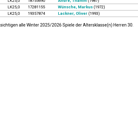
LK25,0
18755690
André, Thamm
(1987)
LK25,0
17281155
Wünsche, Markus
(1972)
LK25,0
19357874
Lackner, Oliver
(1993)
sichtigen alle Winter 2025/2026 Spiele der Altersklasse(n) Herren 30.