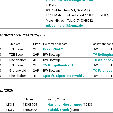
2. Platz
9:3 Punkte (Heim 5:1, Gast 4:2)
24:12 Matchpunkte (Einzel 16:8, Doppel 8:4)
r
Meier Niklas - Tel.: 01749348912
niklas.meier3@gmx.de
sen/Bottrop Winter 2025/2026
Spielort
Platz
Heimmannschaft
Gastmannscha
0
TZE Essen
2TP
Essen-Süd 2
BW Bottrop 1
0
TZE Essen
2HP
BW Bottrop 1
TV Rellingh
0
Rheinbaben
4TP
BW Bottrop 1
TC Waldhof 
0
TZE Essen
2TP
TV Burgaltendorf 1
BW Bottrop 1
0
Grafenwald
2AP
BW Bottrop 1
TC Feldhaus
0
Rheinbaben
4TP
Sportfr. Eigen-Stadtwald 2
BW Bottrop 1
025/2026
LK
ID-Nummer
Name, Vorname
LK3,3
18303705
Hartung, Hieronymus
(1983)
LK3,7
18800822
Zwickl, Frank
(1988)