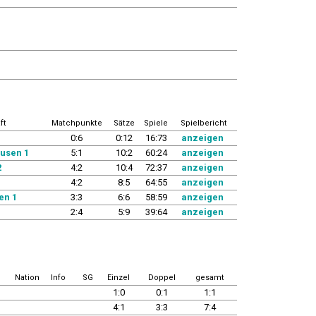
ft
Matchpunkte
Sätze
Spiele
Spielbericht
0:6
0:12
16:73
anzeigen
ausen 1
5:1
10:2
60:24
anzeigen
2
4:2
10:4
72:37
anzeigen
4:2
8:5
64:55
anzeigen
en 1
3:3
6:6
58:59
anzeigen
2:4
5:9
39:64
anzeigen
Nation
Info
SG
Einzel
Doppel
gesamt
1:0
0:1
1:1
4:1
3:3
7:4