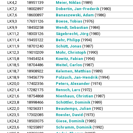
LK4,2
18951139
Meier, Niklas
(1989)
LK7,2
18002897
Dobertin, Jan-Frederik
(1980)
LK7,6
18600897
Banaszewski, Adam
(1986)
LK9,3
17651126
Boese, Tobias
(1976)
LK9,9
18450258
Wendt, Sebastian
(1984)
LK11,2
18303126
Sägebrecht, Jörg
(1983)
LK11,4
19455122
Behr, Philipp
(1994)
LK11,9
18701240
Schütt, Jonas
(1987)
LK12,3
19010209
Mohr, Christoph
(1990)
LK15,8
19454524
Kowitz, Fabian
(1994)
LK18,5
18704486
Weitel, Carlos
(1987)
LK18,7
18908922
Kelemen, Matthias
(1989)
LK18,9
19456779
Polzuch, Jan-Hendrik
(1994)
LK20,0
17402356
Peters, Alexander
(1974)
LK21,4
17282175
Rensch, Lars
(1972)
LK21,6
18754868
Nienhaus, Christian
(1987)
LK23,8
18998466
Schöttler, Dominik
(1989)
LK22,0
19256331
Beautemps, Julian
(1992)
LK23,5
17302085
Roesler, David
(1973)
LK24,2
18503075
Giese, Dominik
(1985)
LK23,6
19255897
Schramm, Dominik
(1992)