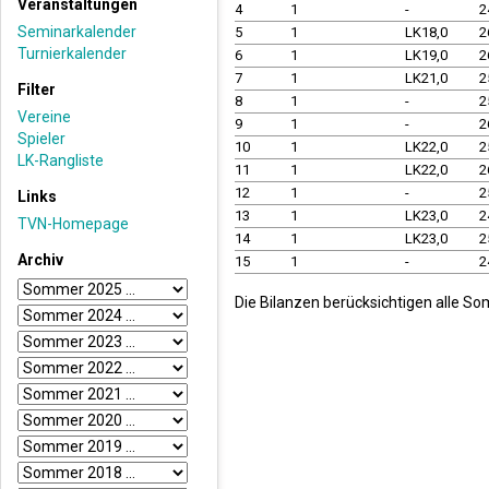
Veranstaltungen
4
1
-
2
Seminarkalender
5
1
LK18,0
2
Turnierkalender
6
1
LK19,0
2
7
1
LK21,0
2
Filter
8
1
-
2
Vereine
9
1
-
2
Spieler
10
1
LK22,0
2
LK-Rangliste
11
1
LK22,0
2
12
1
-
2
Links
13
1
LK23,0
2
TVN-Homepage
14
1
LK23,0
2
Archiv
15
1
-
2
Die Bilanzen berücksichtigen alle S