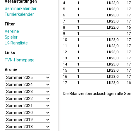
Veranstaltungen
4
1
LK23,0
17
Seminarkalender
5
1
LK23,0
17
Turnierkalender
6
1
LK23,0
17
7
1
LK23,0
17
Filter
8
1
LK22,0
16
Vereine
9
1
-
17
Spieler
10
1
LK23,0
17
LK-Rangliste
11
1
LK23,0
17
12
1
LK23,0
17
Links
13
1
LK23,0
17
TVN-Homepage
14
1
LK23,0
17
Archiv
15
1
LK23,0
17
16
1
LK23,0
17
17
1
LK23,0
16
Die Bilanzen berücksichtigen alle So