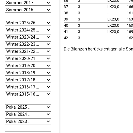
36
3
LK23,0
17
37
3
LK23,0
16
38
3
-
16
39
3
LK23,0
16
40
3
LK23,0
16
41
3
LK23,0
16
42
3
-
16
Die Bilanzen berücksichtigen alle So