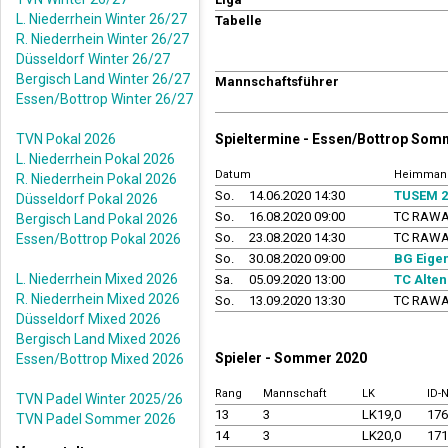
L. Niederrhein Winter 26/27
Tabelle
R. Niederrhein Winter 26/27
Düsseldorf Winter 26/27
Bergisch Land Winter 26/27
Mannschaftsführer
Essen/Bottrop Winter 26/27
TVN Pokal 2026
Spieltermine - Essen/Bottrop Som
L. Niederrhein Pokal 2026
Datum
Heimmann
R. Niederrhein Pokal 2026
So.
14.06.2020 14:30
TUSEM 2
Düsseldorf Pokal 2026
So.
16.08.2020 09:00
TC RAWA
Bergisch Land Pokal 2026
So.
23.08.2020 14:30
TC RAWA
Essen/Bottrop Pokal 2026
So.
30.08.2020 09:00
BG Eigen
L. Niederrhein Mixed 2026
Sa.
05.09.2020 13:00
TC Alten
R. Niederrhein Mixed 2026
So.
13.09.2020 13:30
TC RAWA
Düsseldorf Mixed 2026
Bergisch Land Mixed 2026
Spieler - Sommer 2020
Essen/Bottrop Mixed 2026
Rang
Mannschaft
LK
ID-
TVN Padel Winter 2025/26
13
3
LK19,0
17
TVN Padel Sommer 2026
14
3
LK20,0
17