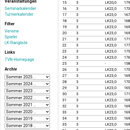
Veranstaltungen
15
3
LK20,0
17
Seminarkalender
16
3
LK22,0
17
Turnierkalender
17
3
LK23,0
16
18
3
LK23,0
16
Filter
19
3
LK23,0
16
Vereine
20
3
LK23,0
16
Spieler
21
3
LK23,0
17
LK-Rangliste
22
3
LK23,0
17
23
3
LK23,0
17
Links
24
3
LK23,0
17
TVN-Homepage
25
3
-
15
Archiv
26
3
LK23,0
17
27
3
LK23,0
16
28
3
LK23,0
17
29
3
LK23,0
16
30
3
LK23,0
17
31
3
LK23,0
16
32
3
LK23,0
16
33
3
LK23,0
16
34
3
LK23,0
16
35
3
LK23,0
16