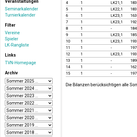
Veranstaltungen
4
1
LK21,1
18
Seminarkalender
5
1
LK22,1
18
Turnierkalender
6
1
LK23,1
16
7
1
LK23,1
19
Filter
8
1
-
18
Vereine
9
1
LK23,1
18
Spieler
10
1
LK23,1
19
LK-Rangliste
11
1
-
19
12
1
LK23,1
19
Links
13
1
-
18
TVN-Homepage
14
1
-
16
Archiv
15
1
-
19
Die Bilanzen berücksichtigen alle So