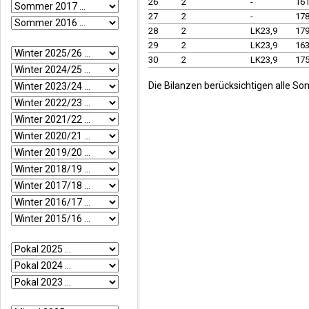
26
2
-
16
27
2
-
17
28
2
LK23,9
17
29
2
LK23,9
16
30
2
LK23,9
17
Die Bilanzen berücksichtigen alle So