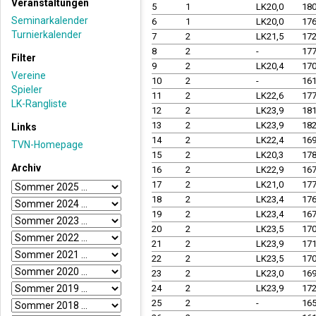
Veranstaltungen
5
1
LK20,0
18
Seminarkalender
6
1
LK20,0
17
Turnierkalender
7
2
LK21,5
17
8
2
-
17
Filter
9
2
LK20,4
17
Vereine
10
2
-
16
Spieler
11
2
LK22,6
17
LK-Rangliste
12
2
LK23,9
18
13
2
LK23,9
18
Links
14
2
LK22,4
16
TVN-Homepage
15
2
LK20,3
17
Archiv
16
2
LK22,9
16
17
2
LK21,0
17
18
2
LK23,4
17
19
2
LK23,4
16
20
2
LK23,5
17
21
2
LK23,9
17
22
2
LK23,5
17
23
2
LK23,0
16
24
2
LK23,9
17
25
2
-
16