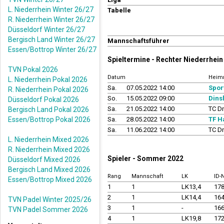
L. Niederrhein Winter 26/27
Tabelle
R. Niederrhein Winter 26/27
Düsseldorf Winter 26/27
Bergisch Land Winter 26/27
Mannschaftsführer
Essen/Bottrop Winter 26/27
Spieltermine - Rechter Niederrhe
TVN Pokal 2026
Datum
Heim
L. Niederrhein Pokal 2026
Sa.
07.05.2022 14:00
Spor
R. Niederrhein Pokal 2026
So.
15.05.2022 09:00
Dins
Düsseldorf Pokal 2026
Sa.
21.05.2022 14:00
TC D
Bergisch Land Pokal 2026
Essen/Bottrop Pokal 2026
Sa.
28.05.2022 14:00
TF H
Sa.
11.06.2022 14:00
TC D
L. Niederrhein Mixed 2026
R. Niederrhein Mixed 2026
Spieler - Sommer 2022
Düsseldorf Mixed 2026
Bergisch Land Mixed 2026
Rang
Mannschaft
LK
ID
Essen/Bottrop Mixed 2026
1
1
LK13,4
17
2
1
LK14,4
16
TVN Padel Winter 2025/26
3
1
-
16
TVN Padel Sommer 2026
4
1
LK19,8
17