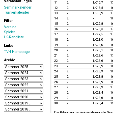
Veranstaltungen
11
2
LK15,7
1
Seminarkalender
12
2
LK18,5
1
Turnierkalender
13
2
LK19,9
1
14
2
-
1
Filter
15
2
LK22,8
1
Vereine
16
2
LK23,5
1
Spieler
17
2
LK22,5
1
LK-Rangliste
18
2
LK23,0
1
19
2
LK23,0
1
Links
20
2
LK23,1
1
TVN-Homepage
21
2
LK23,6
1
Archiv
22
2
LK23,6
1
23
2
LK23,9
1
24
2
LK23,9
1
25
2
LK23,8
1
26
2
LK23,9
1
27
2
LK23,9
1
28
2
LK23,4
1
29
2
LK23,6
1
30
2
LK23,4
1
Die Bilanzen berücksichtigen alle So