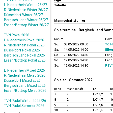
L. Niederrhein Winter 26/27
Tabelle
R. Niederrhein Winter 26/27
Düsseldorf Winter 26/27
Bergisch Land Winter 26/27
Mannschaftsführer
Essen/Bottrop Winter 26/27
Spieltermine - Bergisch Land Som
TVN Pokal 2026
Datum
Heim
L. Niederrhein Pokal 2026
So.
08.05.2022 09:00
TC H
R. Niederrhein Pokal 2026
Sa.
14.05.2022 14:00
Elbe
Düsseldorf Pokal 2026
So.
22.05.2022 14:30
Lange
Bergisch Land Pokal 2026
Essen/Bottrop Pokal 2026
So.
12.06.2022 14:30
Lange
So.
19.06.2022 14:30
PSV 
L. Niederrhein Mixed 2026
R. Niederrhein Mixed 2026
Spieler - Sommer 2022
Düsseldorf Mixed 2026
Bergisch Land Mixed 2026
Rang
Mannschaft
LK
I
Essen/Bottrop Mixed 2026
7
2
LK14,2
1
8
2
LK14,7
1
TVN Padel Winter 2025/26
9
2
LK15,0
1
TVN Padel Sommer 2026
10
2
LK15,5
1