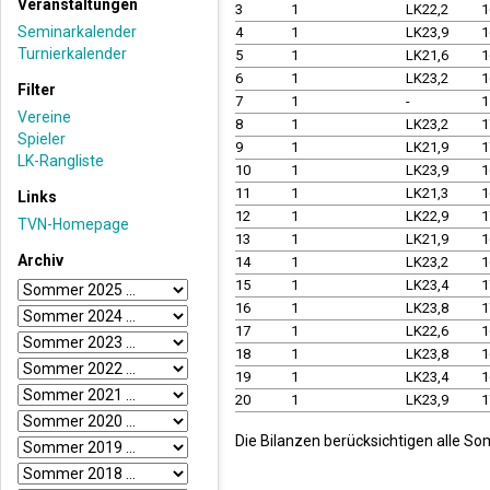
Veranstaltungen
3
1
LK22,2
1
Seminarkalender
4
1
LK23,9
1
Turnierkalender
5
1
LK21,6
1
6
1
LK23,2
1
Filter
7
1
-
1
Vereine
8
1
LK23,2
1
Spieler
9
1
LK21,9
1
LK-Rangliste
10
1
LK23,9
1
11
1
LK21,3
1
Links
12
1
LK22,9
1
TVN-Homepage
13
1
LK21,9
1
Archiv
14
1
LK23,2
1
15
1
LK23,4
1
16
1
LK23,8
1
17
1
LK22,6
1
18
1
LK23,8
1
19
1
LK23,4
1
20
1
LK23,9
1
Die Bilanzen berücksichtigen alle So