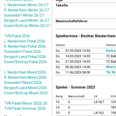
L. Niederrhein Winter 26/27
Tabelle
R. Niederrhein Winter 26/27
Düsseldorf Winter 26/27
Bergisch Land Winter 26/27
Mannschaftsführer
Essen/Bottrop Winter 26/27
TVN Pokal 2026
Spieltermine - Rechter Niederrhe
L. Niederrhein Pokal 2026
Datum
Heimm
R. Niederrhein Pokal 2026
So.
07.05.2023 14:30
Eintr
Düsseldorf Pokal 2026
So.
14.05.2023 14:30
TC Ba
Bergisch Land Pokal 2026
So.
21.05.2023 14:30
TC Ba
Essen/Bottrop Pokal 2026
Sa.
03.06.2023 14:00
Rhein
L. Niederrhein Mixed 2026
So.
11.06.2023 09:00
TK 78
R. Niederrhein Mixed 2026
Düsseldorf Mixed 2026
Spieler - Sommer 2023
Bergisch Land Mixed 2026
Essen/Bottrop Mixed 2026
Rang
Mannschaft
LK
ID
13
3
LK18,7
10
TVN Padel Winter 2025/26
14
3
-
18
TVN Padel Sommer 2026
15
3
LK19,2
19