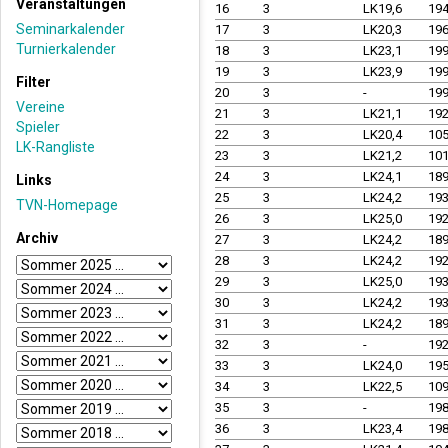
Veranstaltungen
16
3
LK19,6
19
Seminarkalender
17
3
LK20,3
19
Turnierkalender
18
3
LK23,1
19
19
3
LK23,9
19
Filter
20
3
-
19
Vereine
21
3
LK21,1
19
Spieler
22
3
LK20,4
10
LK-Rangliste
23
3
LK21,2
10
24
3
LK24,1
18
Links
25
3
LK24,2
19
TVN-Homepage
26
3
LK25,0
19
Archiv
27
3
LK24,2
18
28
3
LK24,2
19
29
3
LK25,0
19
30
3
LK24,2
19
31
3
LK24,2
18
32
3
-
19
33
3
LK24,0
19
34
3
LK22,5
10
35
3
-
19
36
3
LK23,4
19