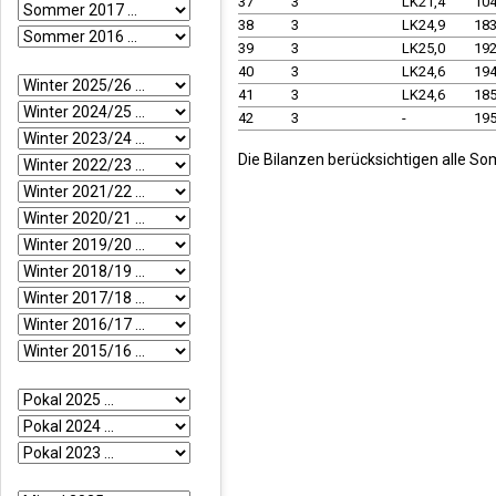
37
3
LK21,4
10
38
3
LK24,9
18
39
3
LK25,0
19
40
3
LK24,6
19
41
3
LK24,6
18
42
3
-
19
Die Bilanzen berücksichtigen alle So