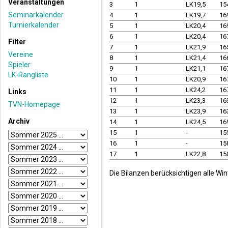
Veranstaltungen
3
1
LK19,5
15
Seminarkalender
4
1
LK19,7
16
Turnierkalender
5
1
LK20,4
16
6
1
LK20,4
16
Filter
7
1
LK21,9
16
Vereine
8
1
LK21,4
16
Spieler
9
1
LK21,1
16
LK-Rangliste
10
1
LK20,9
16
11
1
LK24,2
16
Links
12
1
LK23,3
16
TVN-Homepage
13
1
LK23,9
16
Archiv
14
1
LK24,5
16
15
1
-
15
16
1
-
15
17
1
LK22,8
15
Die Bilanzen berücksichtigen alle Wi