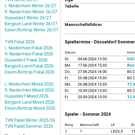
L. Niederrhein Winter 26/27
Tabelle
R. Niederrhein Winter 26/27
Düsseldorf Winter 26/27
Bergisch Land Winter 26/27
Mannschaftsführer
Essen/Bottrop Winter 26/27
TVN Pokal 2026
Spieltermine - Düsseldorf Sommer
L. Niederrhein Pokal 2026
Datum
Hei
R. Niederrhein Pokal 2026
Di.
04.06.2024 15:30
DSC
Düsseldorf Pokal 2026
Mo.
17.06.2024 15:30
Roc
Bergisch Land Pokal 2026
Do.
27.06.2024 16:00
BS D
Essen/Bottrop Pokal 2026
Fr.
23.08.2024 15:30
BS D
L. Niederrhein Mixed 2026
Mo.
26.08.2024 15:30
TC 
R. Niederrhein Mixed 2026
Di.
10.09.2024 15:30
BS D
Düsseldorf Mixed 2026
Fr.
20.09.2024 15:30
TC 
Bergisch Land Mixed 2026
Essen/Bottrop Mixed 2026
Spieler - Sommer 2024
TVN Padel Winter 2025/26
Rang
Mannschaft
LK
I
TVN Padel Sommer 2026
1
1
LK23,5
1