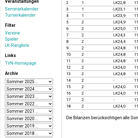
Veranstaltungen
2
1
LK22,8
1
Seminarkalender
3
1
LK23,1
1
Turnierkalender
4
1
LK23,9
1
5
2
LK24,9
1
Filter
6
2
LK25,0
1
Vereine
7
2
LK24,3
1
Spieler
8
2
LK24,4
1
LK-Rangliste
9
2
LK24,8
1
10
2
LK24,8
1
Links
11
2
LK24,8
1
TVN-Homepage
12
2
LK24,0
1
Archiv
13
2
LK24,8
1
14
2
-
1
15
2
LK24,0
1
16
2
LK24,0
1
17
2
-
1
18
2
LK24,0
1
Die Bilanzen berücksichtigen alle S