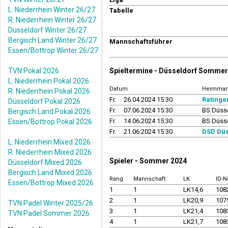
L. Niederrhein Winter 26/27
Tabelle
R. Niederrhein Winter 26/27
Düsseldorf Winter 26/27
Bergisch Land Winter 26/27
Mannschaftsführer
Essen/Bottrop Winter 26/27
TVN Pokal 2026
Spieltermine - Düsseldorf Sommer
L. Niederrhein Pokal 2026
Datum
Heimman
R. Niederrhein Pokal 2026
Fr.
26.04.2024 15:30
Ratinge
Düsseldorf Pokal 2026
Fr.
07.06.2024 15:30
BS Düsse
Bergisch Land Pokal 2026
Fr.
14.06.2024 15:30
BS Düsse
Essen/Bottrop Pokal 2026
Fr.
21.06.2024 15:30
DSD Düs
L. Niederrhein Mixed 2026
R. Niederrhein Mixed 2026
Spieler - Sommer 2024
Düsseldorf Mixed 2026
Bergisch Land Mixed 2026
Rang
Mannschaft
LK
ID-
Essen/Bottrop Mixed 2026
1
1
LK14,6
108
2
1
LK20,9
107
TVN Padel Winter 2025/26
3
1
LK21,4
108
TVN Padel Sommer 2026
4
1
LK21,7
108