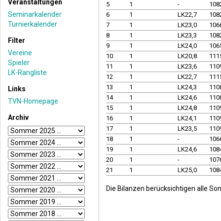
Veranstaltungen
5
1
-
108
Seminarkalender
6
1
LK22,7
108
Turnierkalender
7
1
LK23,0
106
8
1
LK23,3
108
Filter
9
1
LK24,0
106
Vereine
10
1
LK20,8
111
Spieler
11
1
LK23,6
110
LK-Rangliste
12
1
LK22,7
111
13
1
LK24,3
110
Links
14
1
LK24,6
110
TVN-Homepage
15
1
LK24,8
110
Archiv
16
1
LK24,1
110
17
1
LK23,5
110
18
1
-
106
19
1
LK24,6
108
20
1
-
107
21
1
LK25,0
108
Die Bilanzen berücksichtigen alle S