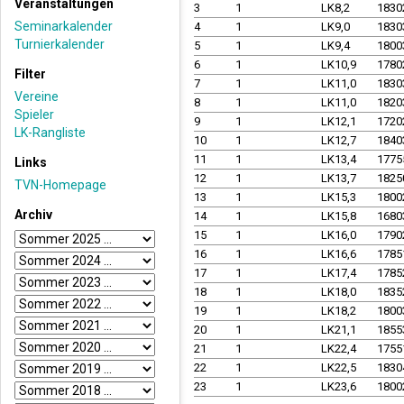
Veranstaltungen
3
1
LK8,2
1830
Seminarkalender
4
1
LK9,0
1830
Turnierkalender
5
1
LK9,4
1800
6
1
LK10,9
1780
Filter
7
1
LK11,0
1830
Vereine
8
1
LK11,0
1820
Spieler
9
1
LK12,1
1720
LK-Rangliste
10
1
LK12,7
1840
11
1
LK13,4
1775
Links
12
1
LK13,7
1825
TVN-Homepage
13
1
LK15,3
1800
Archiv
14
1
LK15,8
1680
15
1
LK16,0
1790
16
1
LK16,6
1785
17
1
LK17,4
1785
18
1
LK18,0
1835
19
1
LK18,2
1800
20
1
LK21,1
1855
21
1
LK22,4
1755
22
1
LK22,5
1830
23
1
LK23,6
1800