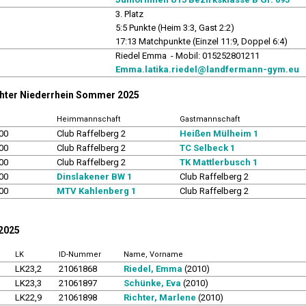
3. Platz
5:5 Punkte (Heim 3:3, Gast 2:2)
17:13 Matchpunkte (Einzel 11:9, Doppel 6:4)
r
Riedel Emma - Mobil: 015252801211
Emma.latika.riedel@landfermann-gym.eu
chter Niederrhein Sommer 2025
Heimmannschaft
Gastmannschaft
00
Club Raffelberg 2
Heißen Mülheim 1
00
Club Raffelberg 2
TC Selbeck 1
00
Club Raffelberg 2
TK Mattlerbusch 1
00
Dinslakener BW 1
Club Raffelberg 2
00
MTV Kahlenberg 1
Club Raffelberg 2
 2025
LK
ID-Nummer
Name, Vorname
LK23,2
21061868
Riedel, Emma
(2010)
LK23,3
21061897
Schünke, Eva
(2010)
LK22,9
21061898
Richter, Marlene
(2010)