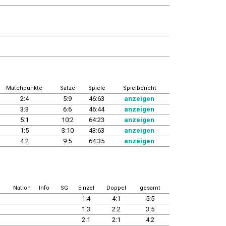
Matchpunkte
Sätze
Spiele
Spielbericht
2:4
5:9
46:63
anzeigen
3:3
6:6
46:44
anzeigen
5:1
10:2
64:23
anzeigen
1:5
3:10
43:63
anzeigen
4:2
9:5
64:35
anzeigen
Nation
Info
SG
Einzel
Doppel
gesamt
1:4
4:1
5:5
1:3
2:2
3:5
2:1
2:1
4:2