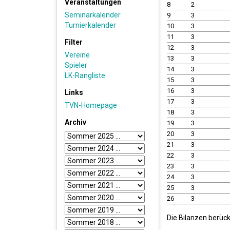
Veranstaltungen
8
2
Seminarkalender
9
3
Turnierkalender
10
3
11
3
Filter
12
3
Vereine
13
3
Spieler
14
3
LK-Rangliste
15
3
16
3
Links
17
3
TVN-Homepage
18
3
Archiv
19
3
20
3
21
3
22
3
23
3
24
3
25
3
26
3
Die Bilanzen berück