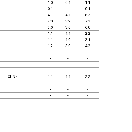
1:0
0:1
1:1
0:1
-
0:1
4:1
4:1
8:2
4:0
3:2
7:2
3:0
3:0
6:0
1:1
1:1
2:2
1:1
1:0
2:1
1:2
3:0
4:2
-
-
-
-
-
-
-
-
-
-
-
-
CHN*
1:1
1:1
2:2
-
-
-
-
-
-
-
-
-
-
-
-
-
-
-
-
-
-