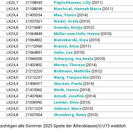
LK22,7
21108345
Püplichhuisen, Lilly
(2011)
LK24,9
21108399
Niechcial, Hannah Maria
(2011)
LK24,4
21405354
Mao, Yunuo
(2014)
LK24,1
21307021
Riedel, Greta
(2013)
LK24,8
21210681
Doveiko, Emilja
(2012)
LK25,0
21064849
Müller vom Hofe, Hanna
(2010)
LK24,6
21064832
Bialoskorski, Enya
(2010)
LK24,0
21113360
Krause, Anna
(2011)
LK24,6
21064851
Hahn, Lea
(2010)
LK24,0
21066300
Scharping, Ina Anela
(2010)
LK24,4
21402852
Mertes, Theresa
(2014)
LK24,0
21212220
Bultmann, Mathilda
(2012)
LK24,0
21212237
Wang, Tianjiao Eva
(2012)
LK24,4
21406917
Staczan, Paula
(2014)
LK24,0
21410362
Weith, Hanna
(2014)
LK24,4
21407840
Annuß, Josefine
(2014)
LK25,0
21306992
Levitan, Elina
(2013)
LK24,0
21311229
Hahnart, Mara
(2013)
LK24,8
21307004
Strumberg, Romy
(2013)
sichtigen alle Sommer 2025 Spiele der Altersklasse(n) U15 weiblich.