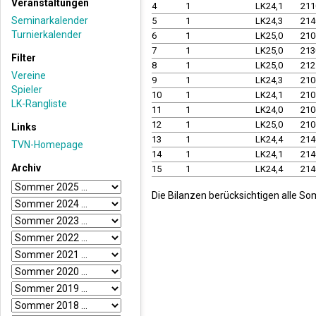
Veranstaltungen
4
1
LK24,1
21
Seminarkalender
5
1
LK24,3
21
Turnierkalender
6
1
LK25,0
21
7
1
LK25,0
21
Filter
8
1
LK25,0
21
Vereine
9
1
LK24,3
21
Spieler
10
1
LK24,1
21
LK-Rangliste
11
1
LK24,0
21
12
1
LK25,0
21
Links
13
1
LK24,4
21
TVN-Homepage
14
1
LK24,1
21
Archiv
15
1
LK24,4
21
Die Bilanzen berücksichtigen alle So