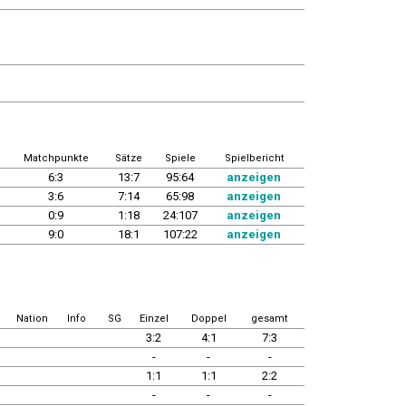
Matchpunkte
Sätze
Spiele
Spielbericht
6:3
13:7
95:64
anzeigen
3:6
7:14
65:98
anzeigen
0:9
1:18
24:107
anzeigen
9:0
18:1
107:22
anzeigen
Nation
Info
SG
Einzel
Doppel
gesamt
3:2
4:1
7:3
-
-
-
1:1
1:1
2:2
-
-
-