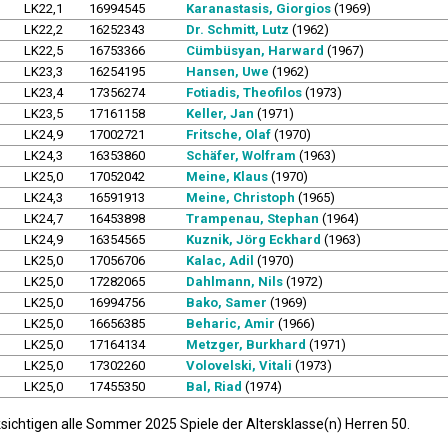
LK22,1
16994545
Karanastasis, Giorgios
(1969)
LK22,2
16252343
Dr. Schmitt, Lutz
(1962)
LK22,5
16753366
Cümbüsyan, Harward
(1967)
LK23,3
16254195
Hansen, Uwe
(1962)
LK23,4
17356274
Fotiadis, Theofilos
(1973)
LK23,5
17161158
Keller, Jan
(1971)
LK24,9
17002721
Fritsche, Olaf
(1970)
LK24,3
16353860
Schäfer, Wolfram
(1963)
LK25,0
17052042
Meine, Klaus
(1970)
LK24,3
16591913
Meine, Christoph
(1965)
LK24,7
16453898
Trampenau, Stephan
(1964)
LK24,9
16354565
Kuznik, Jörg Eckhard
(1963)
LK25,0
17056706
Kalac, Adil
(1970)
LK25,0
17282065
Dahlmann, Nils
(1972)
LK25,0
16994756
Bako, Samer
(1969)
LK25,0
16656385
Beharic, Amir
(1966)
LK25,0
17164134
Metzger, Burkhard
(1971)
LK25,0
17302260
Volovelski, Vitali
(1973)
LK25,0
17455350
Bal, Riad
(1974)
sichtigen alle Sommer 2025 Spiele der Altersklasse(n) Herren 50.