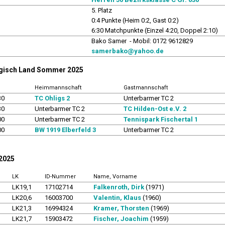
5. Platz
0:4 Punkte (Heim 0:2, Gast 0:2)
6:30 Matchpunkte (Einzel 4:20, Doppel 2:10)
r
Bako Samer - Mobil: 0172 9612829
samerbako@yahoo.de
rgisch Land Sommer 2025
Heimmannschaft
Gastmannschaft
30
TC Ohligs 2
Unterbarmer TC 2
30
Unterbarmer TC 2
TC Hilden-Ost e.V. 2
00
Unterbarmer TC 2
Tennispark Fischertal 1
00
BW 1919 Elberfeld 3
Unterbarmer TC 2
 2025
LK
ID-Nummer
Name, Vorname
LK19,1
17102714
Falkenroth, Dirk
(1971)
LK20,6
16003700
Valentin, Klaus
(1960)
LK21,3
16994324
Kramer, Thorsten
(1969)
LK21,7
15903472
Fischer, Joachim
(1959)