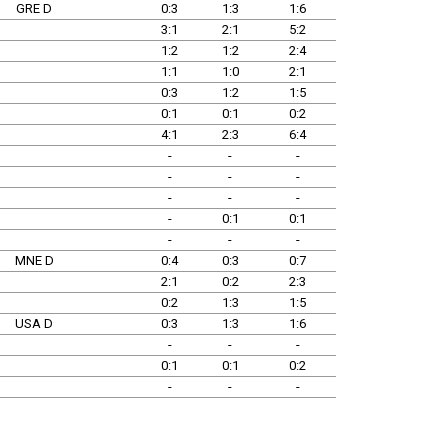
GRE D
0:3
1:3
1:6
3:1
2:1
5:2
1:2
1:2
2:4
1:1
1:0
2:1
0:3
1:2
1:5
0:1
0:1
0:2
4:1
2:3
6:4
-
-
-
-
-
-
-
-
-
-
0:1
0:1
-
-
-
MNE D
0:4
0:3
0:7
2:1
0:2
2:3
0:2
1:3
1:5
USA D
0:3
1:3
1:6
-
-
-
0:1
0:1
0:2
-
-
-