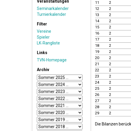
Veranstaltungen
11
2
Seminarkalender
12
2
Turnierkalender
13
2
14
2
Filter
15
2
Vereine
16
2
Spieler
17
2
LK-Rangliste
18
2
19
2
Links
20
2
TVN-Homepage
21
2
Archiv
22
2
23
2
24
2
25
2
26
2
27
2
28
2
29
2
Die Bilanzen berück