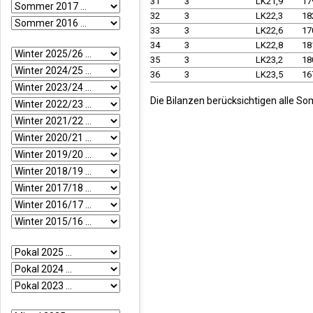
31
3
LK21,9
17
32
3
LK22,3
18
33
3
LK22,6
17
34
3
LK22,8
18
35
3
LK23,2
18
36
3
LK23,5
16
Die Bilanzen berücksichtigen alle So