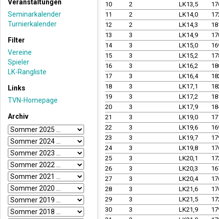
Veranstaltungen
10
2
LK13,5
17
Seminarkalender
11
2
LK14,0
17
Turnierkalender
12
2
LK14,3
18
13
3
LK14,9
17
Filter
14
3
LK15,0
16
Vereine
15
3
LK15,2
17
Spieler
16
3
LK16,2
18
LK-Rangliste
17
3
LK16,4
18
18
3
LK17,1
18
Links
19
3
LK17,2
18
TVN-Homepage
20
3
LK17,9
18
Archiv
21
3
LK19,0
17
22
3
LK19,6
16
23
3
LK19,7
17
24
3
LK19,8
17
25
3
LK20,1
17
26
3
LK20,3
16
27
3
LK20,4
17
28
3
LK21,6
17
29
3
LK21,5
17
30
3
LK21,9
17