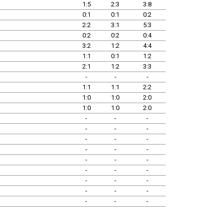
1:5
2:3
3:8
0:1
0:1
0:2
2:2
3:1
5:3
0:2
0:2
0:4
3:2
1:2
4:4
1:1
0:1
1:2
2:1
1:2
3:3
-
-
-
1:1
1:1
2:2
1:0
1:0
2:0
1:0
1:0
2:0
-
-
-
-
-
-
-
-
-
-
-
-
-
-
-
-
-
-
-
-
-
-
-
-
-
-
-