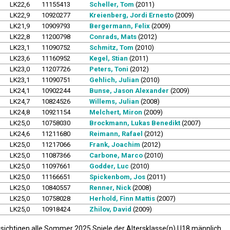
LK22,6
11155413
Scheller, Tom
(2011)
LK22,9
10920277
Kreienberg, Jordi Ernesto
(2009)
LK21,9
10909793
Bergermann, Felix
(2009)
LK22,8
11200798
Conrads, Mats
(2012)
LK23,1
11090752
Schmitz, Tom
(2010)
LK23,6
11160952
Kegel, Stian
(2011)
LK23,0
11207726
Peters, Toni
(2012)
LK23,1
11090751
Gehlich, Julian
(2010)
LK24,1
10902244
Bunse, Jason Alexander
(2009)
LK24,7
10824526
Willems, Julian
(2008)
LK24,8
10921154
Melchert, Miron
(2009)
LK25,0
10758030
Brockmann, Lukas Benedikt
(2007)
LK24,6
11211680
Reimann, Rafael
(2012)
LK25,0
11217066
Frank, Joachim
(2012)
LK25,0
11087366
Carbone, Marco
(2010)
LK25,0
11097661
Godder, Luc
(2010)
LK25,0
11166651
Spickenbom, Jos
(2011)
LK25,0
10840557
Renner, Nick
(2008)
LK25,0
10758028
Herhold, Finn Mattis
(2007)
LK25,0
10918424
Zhilov, David
(2009)
ksichtigen alle Sommer 2025 Spiele der Altersklasse(n) U18 männlich.