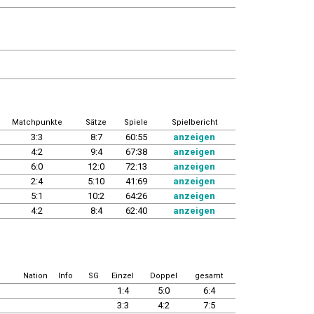
Matchpunkte
Sätze
Spiele
Spielbericht
3:3
8:7
60:55
anzeigen
4:2
9:4
67:38
anzeigen
6:0
12:0
72:13
anzeigen
2:4
5:10
41:69
anzeigen
5:1
10:2
64:26
anzeigen
4:2
8:4
62:40
anzeigen
Nation
Info
SG
Einzel
Doppel
gesamt
1:4
5:0
6:4
3:3
4:2
7:5