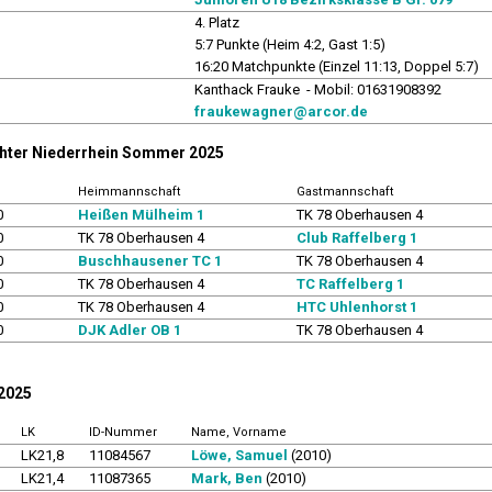
4. Platz
5:7 Punkte (Heim 4:2, Gast 1:5)
16:20 Matchpunkte (Einzel 11:13, Doppel 5:7)
r
Kanthack Frauke - Mobil: 01631908392
fraukewagner@arcor.de
chter Niederrhein Sommer 2025
Heimmannschaft
Gastmannschaft
0
Heißen Mülheim 1
TK 78 Oberhausen 4
0
TK 78 Oberhausen 4
Club Raffelberg 1
0
Buschhausener TC 1
TK 78 Oberhausen 4
0
TK 78 Oberhausen 4
TC Raffelberg 1
0
TK 78 Oberhausen 4
HTC Uhlenhorst 1
0
DJK Adler OB 1
TK 78 Oberhausen 4
 2025
LK
ID-Nummer
Name, Vorname
LK21,8
11084567
Löwe, Samuel
(2010)
LK21,4
11087365
Mark, Ben
(2010)