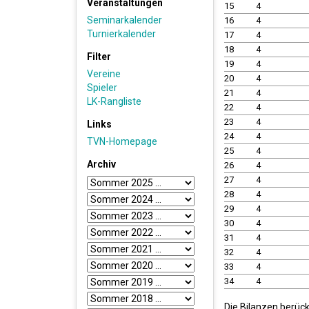
Veranstaltungen
15
4
Seminarkalender
16
4
Turnierkalender
17
4
18
4
Filter
19
4
Vereine
20
4
Spieler
21
4
LK-Rangliste
22
4
23
4
Links
24
4
TVN-Homepage
25
4
Archiv
26
4
27
4
28
4
29
4
30
4
31
4
32
4
33
4
34
4
Die Bilanzen berüc