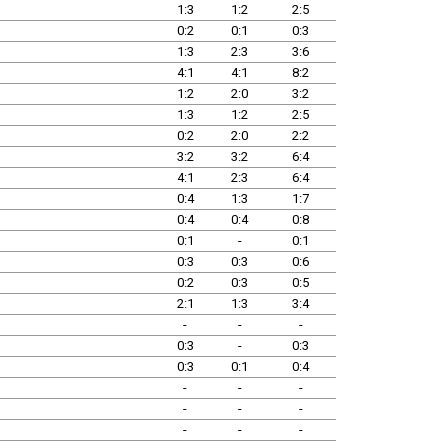
1:3
1:2
2:5
0:2
0:1
0:3
1:3
2:3
3:6
4:1
4:1
8:2
1:2
2:0
3:2
1:3
1:2
2:5
0:2
2:0
2:2
3:2
3:2
6:4
4:1
2:3
6:4
0:4
1:3
1:7
0:4
0:4
0:8
0:1
-
0:1
0:3
0:3
0:6
0:2
0:3
0:5
2:1
1:3
3:4
-
-
-
0:3
-
0:3
0:3
0:1
0:4
-
-
-
-
-
-
-
-
-