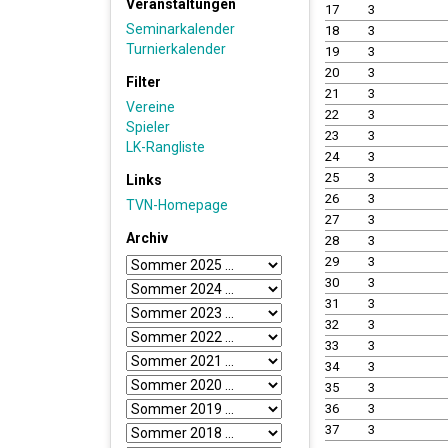
Veranstaltungen
17
3
Seminarkalender
18
3
Turnierkalender
19
3
20
3
Filter
21
3
Vereine
22
3
Spieler
23
3
LK-Rangliste
24
3
25
3
Links
26
3
TVN-Homepage
27
3
Archiv
28
3
29
3
30
3
31
3
32
3
33
3
34
3
35
3
36
3
37
3