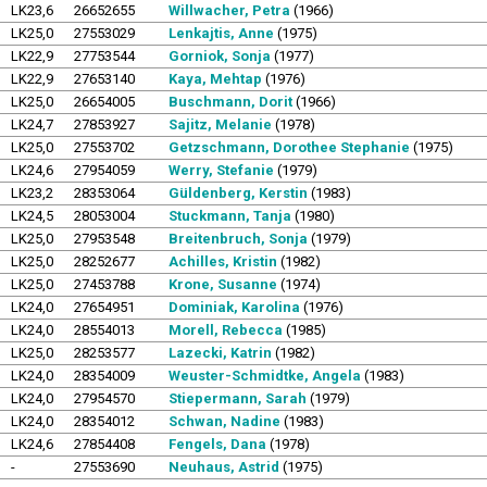
LK23,6
26652655
Willwacher, Petra
(1966)
LK25,0
27553029
Lenkajtis, Anne
(1975)
LK22,9
27753544
Gorniok, Sonja
(1977)
LK22,9
27653140
Kaya, Mehtap
(1976)
LK25,0
26654005
Buschmann, Dorit
(1966)
LK24,7
27853927
Sajitz, Melanie
(1978)
LK25,0
27553702
Getzschmann, Dorothee Stephanie
(1975)
LK24,6
27954059
Werry, Stefanie
(1979)
LK23,2
28353064
Güldenberg, Kerstin
(1983)
LK24,5
28053004
Stuckmann, Tanja
(1980)
LK25,0
27953548
Breitenbruch, Sonja
(1979)
LK25,0
28252677
Achilles, Kristin
(1982)
LK25,0
27453788
Krone, Susanne
(1974)
LK24,0
27654951
Dominiak, Karolina
(1976)
LK24,0
28554013
Morell, Rebecca
(1985)
LK25,0
28253577
Lazecki, Katrin
(1982)
LK24,0
28354009
Weuster-Schmidtke, Angela
(1983)
LK24,0
27954570
Stiepermann, Sarah
(1979)
LK24,0
28354012
Schwan, Nadine
(1983)
LK24,6
27854408
Fengels, Dana
(1978)
-
27553690
Neuhaus, Astrid
(1975)