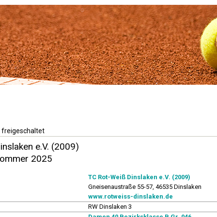
 freigeschaltet
nslaken e.V. (2009)
Sommer 2025
TC Rot-Weiß Dinslaken e.V. (2009)
Gneisenaustraße 55-57, 46535 Dinslaken
www.rotweiss-dinslaken.de
RW Dinslaken 3
Damen 40 Bezirksklasse B Gr. 046