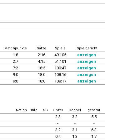
Matchpunkte
Sätze
Spiele
Spielbericht
1:8
2:16
49:105
anzeigen
2:7
4:15
51:101
anzeigen
7:2
16:5
100:47
anzeigen
9:0
18:0
108:16
anzeigen
9:0
18:0
108:17
anzeigen
Nation
Info
SG
Einzel
Doppel
gesamt
2:3
3:2
5:5
-
-
-
3:2
3:1
6:3
0:4
1:3
1:7