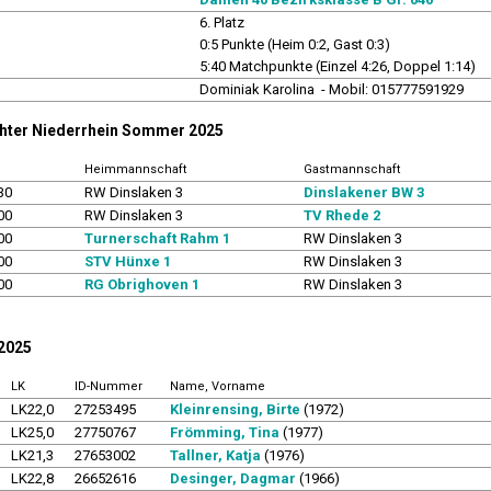
6. Platz
0:5 Punkte (Heim 0:2, Gast 0:3)
5:40 Matchpunkte (Einzel 4:26, Doppel 1:14)
r
Dominiak Karolina - Mobil: 015777591929
chter Niederrhein Sommer 2025
Heimmannschaft
Gastmannschaft
30
RW Dinslaken 3
Dinslakener BW 3
00
RW Dinslaken 3
TV Rhede 2
00
Turnerschaft Rahm 1
RW Dinslaken 3
00
STV Hünxe 1
RW Dinslaken 3
00
RG Obrighoven 1
RW Dinslaken 3
 2025
LK
ID-Nummer
Name, Vorname
LK22,0
27253495
Kleinrensing, Birte
(1972)
LK25,0
27750767
Frömming, Tina
(1977)
LK21,3
27653002
Tallner, Katja
(1976)
LK22,8
26652616
Desinger, Dagmar
(1966)