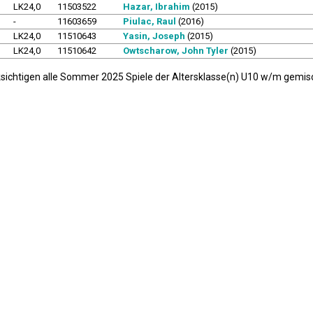
LK24,0
11503522
Hazar, Ibrahim
(2015)
-
11603659
Piulac, Raul
(2016)
LK24,0
11510643
Yasin, Joseph
(2015)
LK24,0
11510642
Owtscharow, John Tyler
(2015)
ksichtigen alle Sommer 2025 Spiele der Altersklasse(n) U10 w/m gemis