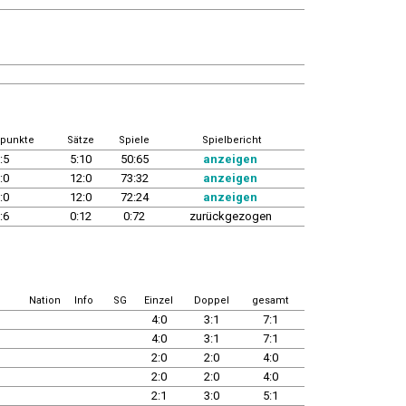
punkte
Sätze
Spiele
Spielbericht
:5
5:10
50:65
anzeigen
:0
12:0
73:32
anzeigen
:0
12:0
72:24
anzeigen
:6
0:12
0:72
zurückgezogen
Nation
Info
SG
Einzel
Doppel
gesamt
4:0
3:1
7:1
4:0
3:1
7:1
2:0
2:0
4:0
2:0
2:0
4:0
2:1
3:0
5:1