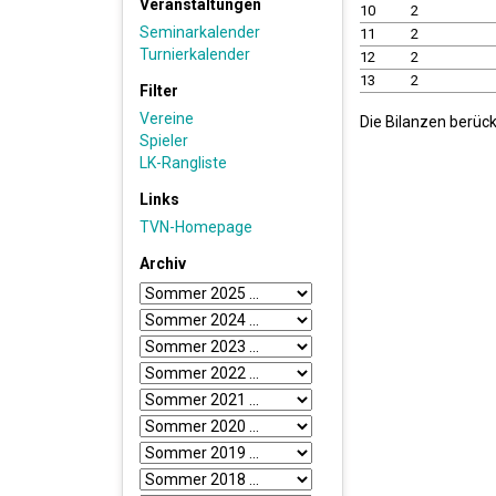
Veranstaltungen
10
2
Seminarkalender
11
2
Turnierkalender
12
2
13
2
Filter
Vereine
Die Bilanzen berüc
Spieler
LK-Rangliste
Links
TVN-Homepage
Archiv