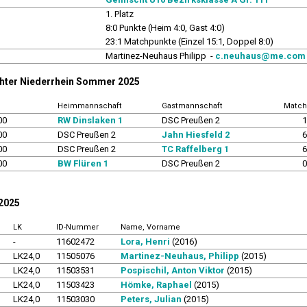
1. Platz
8:0 Punkte (Heim 4:0, Gast 4:0)
23:1 Matchpunkte (Einzel 15:1, Doppel 8:0)
r
Martinez-Neuhaus Philipp -
c.neuhaus@me.com
chter Niederrhein Sommer 2025
Heimmannschaft
Gastmannschaft
Match
00
RW Dinslaken 1
DSC Preußen 2
1
00
DSC Preußen 2
Jahn Hiesfeld 2
6
00
DSC Preußen 2
TC Raffelberg 1
6
00
BW Flüren 1
DSC Preußen 2
0
 2025
LK
ID-Nummer
Name, Vorname
-
11602472
Lora, Henri
(2016)
LK24,0
11505076
Martinez-Neuhaus, Philipp
(2015)
LK24,0
11503531
Pospischil, Anton Viktor
(2015)
LK24,0
11503423
Hömke, Raphael
(2015)
LK24,0
11503030
Peters, Julian
(2015)