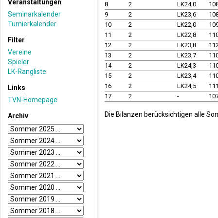
Veranstaltungen
8
2
LK24,0
10
Seminarkalender
9
2
LK23,6
10
Turnierkalender
10
2
LK22,0
10
11
2
LK22,8
11
Filter
12
2
LK23,8
11
Vereine
13
2
LK23,7
11
Spieler
14
2
LK24,3
11
LK-Rangliste
15
2
LK23,4
11
16
2
LK24,5
11
Links
17
2
-
10
TVN-Homepage
Die Bilanzen berücksichtigen alle S
Archiv