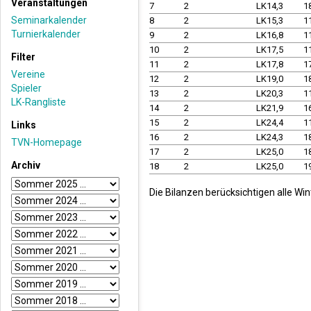
Veranstaltungen
7
2
LK14,3
1
Seminarkalender
8
2
LK15,3
1
Turnierkalender
9
2
LK16,8
1
10
2
LK17,5
1
Filter
11
2
LK17,8
1
Vereine
12
2
LK19,0
1
Spieler
13
2
LK20,3
1
LK-Rangliste
14
2
LK21,9
1
15
2
LK24,4
1
Links
16
2
LK24,3
1
TVN-Homepage
17
2
LK25,0
1
Archiv
18
2
LK25,0
1
Die Bilanzen berücksichtigen alle Wi